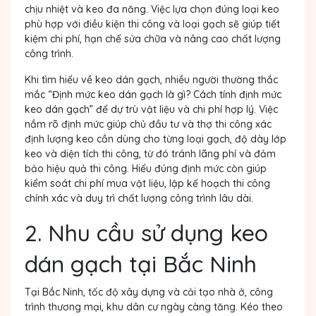
chịu nhiệt và keo đa năng. Việc lựa chọn đúng loại keo
phù hợp với điều kiện thi công và loại gạch sẽ giúp tiết
kiệm chi phí, hạn chế sửa chữa và nâng cao chất lượng
công trình.
Khi tìm hiểu về keo dán gạch, nhiều người thường thắc
mắc “
Định mức keo dán gạch là gì? Cách tính định mức
keo dán gạch
” để dự trù vật liệu và chi phí hợp lý. Việc
nắm rõ định mức giúp chủ đầu tư và thợ thi công xác
định lượng keo cần dùng cho từng loại gạch, độ dày lớp
keo và diện tích thi công, từ đó tránh lãng phí và đảm
bảo hiệu quả thi công. Hiểu đúng định mức còn giúp
kiểm soát chi phí mua vật liệu, lập kế hoạch thi công
chính xác và duy trì chất lượng công trình lâu dài.
2. Nhu cầu sử dụng keo
dán gạch tại Bắc Ninh
Tại Bắc Ninh, tốc độ xây dựng và cải tạo nhà ở, công
trình thương mại, khu dân cư ngày càng tăng. Kéo theo