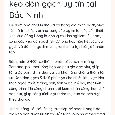
keo dán gạch uy tín tại
Bắc Ninh
Để đảm bảo chất lượng và có bảng giá minh bạch, việc
liên hệ trực tiếp với nhà cung cấp uy tín là điều cần thiết.
Keo Vữa Sông Hồng là đơn vị có kinh nghiệm lâu năm,
cung cấp keo dán gạch SHK01 phù hợp hầu hết các loại
gạch và đá như gạch men, granite, đá tự nhiên, đá nhân
tạo.
Sản phẩm SHK01 có thành phần cát sạch, xi măng
Portland, polymer tổng hợp và phụ gia đặc biệt, giúp
tăng độ bám dính, dẻo dai và khả năng chống thấm tối
ưu. Keo dán gạch SHK01 phù hợp cho nhiều khu vực: Nội
thất, ngoại thất, tường, sàn, sân vườn, bể bơi, mặt tiền
công trình. Thi công nhanh, tiết kiệm nhân công, hạn chế
hao hụt, giúp công trình đạt thẩm mỹ cao và bền đẹp
theo thời gian.
Khách hàng có thể liên hệ trực tiếp để nhận bảng báo
giá keo dán gạch uy tín tại Bắc Ninh
, cập nhật theo từng