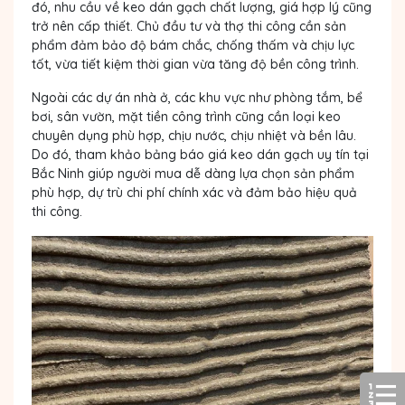
đó, nhu cầu về keo dán gạch chất lượng, giá hợp lý cũng
trở nên cấp thiết. Chủ đầu tư và thợ thi công cần sản
phẩm đảm bảo độ bám chắc, chống thấm và chịu lực
tốt, vừa tiết kiệm thời gian vừa tăng độ bền công trình.
Ngoài các dự án nhà ở, các khu vực như phòng tắm, bể
bơi, sân vườn, mặt tiền công trình cũng cần loại keo
chuyên dụng phù hợp, chịu nước, chịu nhiệt và bền lâu.
Do đó, tham khảo bảng báo
giá keo dán gạch uy tín tại
Bắc Ninh
giúp người mua dễ dàng lựa chọn sản phẩm
phù hợp, dự trù chi phí chính xác và đảm bảo hiệu quả
thi công.