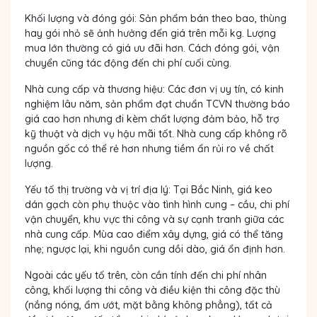
Khối lượng và đóng gói: Sản phẩm bán theo bao, thùng
hay gói nhỏ sẽ ảnh hưởng đến giá trên mỗi kg. Lượng
mua lớn thường có giá ưu đãi hơn. Cách đóng gói, vận
chuyển cũng tác động đến chi phí cuối cùng.
Nhà cung cấp và thương hiệu: Các đơn vị uy tín, có kinh
nghiệm lâu năm, sản phẩm đạt chuẩn TCVN thường báo
giá cao hơn nhưng đi kèm chất lượng đảm bảo, hỗ trợ
kỹ thuật và dịch vụ hậu mãi tốt. Nhà cung cấp không rõ
nguồn gốc có thể rẻ hơn nhưng tiềm ẩn rủi ro về chất
lượng.
Yếu tố thị trường và vị trí địa lý: Tại Bắc Ninh, giá keo
dán gạch còn phụ thuộc vào tình hình cung – cầu, chi phí
vận chuyển, khu vực thi công và sự cạnh tranh giữa các
nhà cung cấp. Mùa cao điểm xây dựng, giá có thể tăng
nhẹ; ngược lại, khi nguồn cung dồi dào, giá ổn định hơn.
Ngoài các yếu tố trên, còn cần tính đến chi phí nhân
công, khối lượng thi công và điều kiện thi công đặc thù
(nắng nóng, ẩm ướt, mặt bằng không phẳng), tất cả