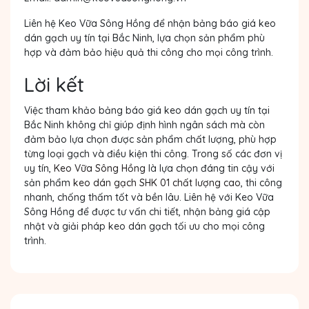
Liên hệ Keo Vữa Sông Hồng để nhận bảng báo
giá keo
dán gạch uy tín tại Bắc Ninh
, lựa chọn sản phẩm phù
hợp và đảm bảo hiệu quả thi công cho mọi công trình.
Lời kết
Việc tham khảo bảng báo
giá keo dán gạch uy tín tại
Bắc Ninh
không chỉ giúp định hình ngân sách mà còn
đảm bảo lựa chọn được sản phẩm chất lượng, phù hợp
từng loại gạch và điều kiện thi công. Trong số các đơn vị
uy tín,
Keo Vữa Sông Hồng
là lựa chọn đáng tin cậy với
sản phẩm
keo dán gạch SHK 01 chất lượng cao
, thi công
nhanh, chống thấm tốt và bền lâu. Liên hệ với Keo Vữa
Sông Hồng để được tư vấn chi tiết, nhận bảng giá cập
nhật và giải pháp keo dán gạch tối ưu cho mọi công
trình.