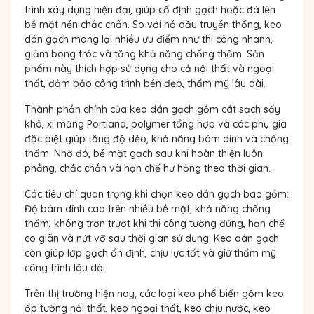
trình xây dựng hiện đại, giúp cố định gạch hoặc đá lên
bề mặt nền chắc chắn. So với hồ dầu truyền thống, keo
dán gạch mang lại nhiều ưu điểm như thi công nhanh,
giảm bong tróc và tăng khả năng chống thấm. Sản
phẩm này thích hợp sử dụng cho cả nội thất và ngoại
thất, đảm bảo công trình bền đẹp, thẩm mỹ lâu dài.
Thành phần chính của keo dán gạch gồm cát sạch sấy
khô, xi măng Portland, polymer tổng hợp và các phụ gia
đặc biệt giúp tăng độ dẻo, khả năng bám dính và chống
thấm. Nhờ đó, bề mặt gạch sau khi hoàn thiện luôn
phẳng, chắc chắn và hạn chế hư hỏng theo thời gian.
Các tiêu chí quan trọng khi chọn keo dán gạch bao gồm:
Độ bám dính cao trên nhiều bề mặt, khả năng chống
thấm, không trơn trượt khi thi công tường đứng, hạn chế
co giãn và nứt vỡ sau thời gian sử dụng. Keo dán gạch
còn giúp lớp gạch ổn định, chịu lực tốt và giữ thẩm mỹ
công trình lâu dài.
Trên thị trường hiện nay, các loại keo phổ biến gồm keo
ốp tường nội thất, keo ngoại thất, keo chịu nước, keo