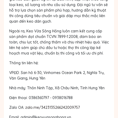
loại keo, số lượng và nhu cầu sử dụng. Đội ngũ tư vấn sẽ
hỗ trợ lựa chọn sản phẩm phù hợp, hướng dẫn kỹ thuật
thi công đúng tiêu chuẩn và giải đáp mọi thắc mắc liên
quan đến keo dán gạch.
Ngoài ra, Keo Vữa Sông Hồng luôn cam kết cung cấp
sản phẩm đạt chuẩn TCVN 7899-1:2008, đảm bảo an
toàn, chịu lực tốt, chống thấm và chịu nhiệt hiệu quả. Việc
liên hệ sớm giúp chủ đầu tư hoặc thợ thi công lập kế
hoạch mua vật liệu, chuẩn bị thi công và tối ưu chi phí.
Thông tin liên hệ:
VPĐD
: San hô 6-30, Vinhomes Ocean Park 2, Nghĩa Trụ,
Văn Giang, Hưng Yên
Nhà máy
: Thôn Ninh Tập, Xã Châu Ninh, Tỉnh Hưng Yên
Điện thoại
: 0386360797 - 0938016788
Zalo OA
:
zalo.me/3423135266242009757
Email
:
admin@keovuasonghong.vn