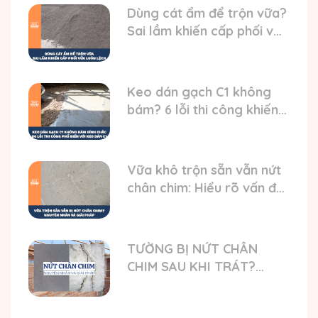
Dùng cát ẩm để trộn vữa?
Sai lầm khiến cấp phối vữa
luôn bị lệch
Keo dán gạch C1 không
bám? 6 lỗi thi công khiến
gạch bong
Vữa khô trộn sẵn vẫn nứt
chân chim: Hiểu rõ vấn đề
và nguyên nhân
TƯỜNG BỊ NỨT CHÂN
CHIM SAU KHI TRÁT?
NGUYÊN NHÂN VÀ GIẢI
PHÁP TỐI ƯU