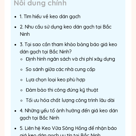
Nôi dung chính
1. Tìm hiểu về keo dán gạch
2. Nhu cầu sử dụng keo dán gạch tại Bắc
Ninh
3. Tại sao cần tham khảo bảng báo giá keo
dán gạch tại Bắc Ninh?
Định hình ngân sách và chi phí xây dựng
So sánh giữa các nhà cung cấp
Lựa chọn loại keo phù hợp
Đảm bảo thi công đúng kỹ thuật
Tối ưu hóa chất lượng công trình lâu dài
4. Những yếu tố ảnh hưởng đến giá keo dán
gạch tại Bắc Ninh
5. Liên hệ Keo Vữa Sông Hồng để nhận báo
giá keo dán gạch uy tín tại Bắc Ninh