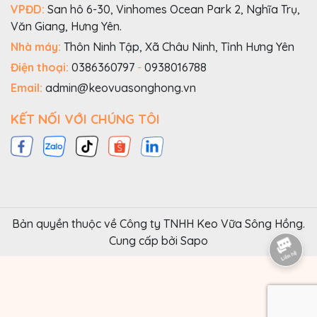
VPĐD:
San hô 6-30, Vinhomes Ocean Park 2, Nghĩa Trụ,
Văn Giang, Hưng Yên.
Nhà máy:
Thôn Ninh Tập, Xã Châu Ninh, Tỉnh Hưng Yên
Điện thoại:
0386360797
-
0938016788
Email:
admin@keovuasonghong.vn
KẾT NỐI VỚI CHÚNG TÔI
Bản quyền thuộc về Công ty TNHH Keo Vữa Sông Hồng.
Cung cấp bởi
Sapo