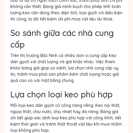
đầu tư dự trù ngân sách chính xác, tránh phát sinh chi phí
không cần thiết. Bảng giá minh bạch cho phép tính toán
lượng keo cần dùng theo diện tích, loại gạch và điều kiện
thi công, từ đó tiết kiệm chi phí mua vật liệu dư thừa.
So sánh giữa các nhà cung
cấp
Trên thị trường Bắc Ninh có nhiều đơn vị cung cấp keo
dán gạch với chất lượng và giá khác nhau. Việc tham
khảo bảng giá giúp so sánh, lựa chọn nhà cung cấp uy
tín, tránh mua phải sản phẩm kém chất lượng hoặc giá
quá cao so với mặt bằng chung.
Lựa chọn loại keo phù hợp
Mỗi loại keo dán gạch có công năng riêng: Keo nội thất,
ngoại thất, chịu nước, chịu nhiệt hay đa năng. Bảng giá
chi tiết giúp xác định loại keo phù hợp với công trình, tiết
kiệm thời gian và tránh thất thoát vật liệu khi mua nhầm
loại không phù hợp.