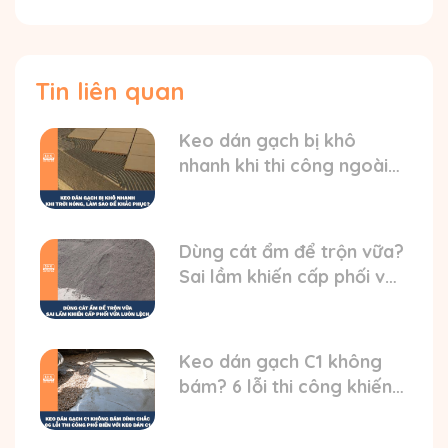
Tin liên quan
Keo dán gạch bị khô
nhanh khi thi công ngoài
trời nóng? HD cách xử lý
Dùng cát ẩm để trộn vữa?
Sai lầm khiến cấp phối vữa
luôn bị lệch
Keo dán gạch C1 không
bám? 6 lỗi thi công khiến
gạch bong