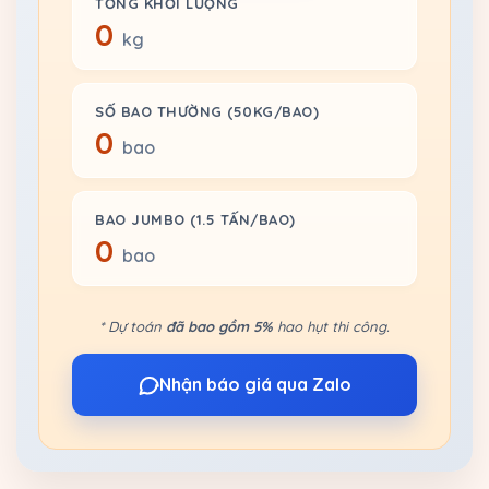
TỔNG KHỐI LƯỢNG
0
kg
SỐ BAO THƯỜNG (50KG/BAO)
0
bao
BAO JUMBO (1.5 TẤN/BAO)
0
bao
* Dự toán
đã bao gồm 5%
hao hụt thi công.
Nhận báo giá qua Zalo