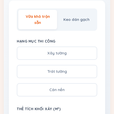
Vữa khô trộn
Keo dán gạch
sẵn
HẠNG MỤC THI CÔNG
Xây tường
Trát tường
Cán nền
THỂ TÍCH KHỐI XÂY (M³)