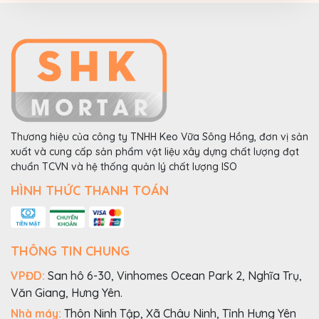
Thương hiệu của công ty TNHH Keo Vữa Sông Hồng, đơn vị sản
xuất và cung cấp sản phẩm vật liệu xây dựng chất lượng đạt
chuẩn TCVN và hệ thống quản lý chất lượng ISO
HÌNH THỨC THANH TOÁN
THÔNG TIN CHUNG
VPĐD:
San hô 6-30, Vinhomes Ocean Park 2, Nghĩa Trụ,
Văn Giang, Hưng Yên.
Nhà máy:
Thôn Ninh Tập, Xã Châu Ninh, Tỉnh Hưng Yên