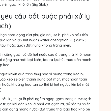
c viên gạch khổ lớn (Big Slab).
ệ yêu cầu bắt buộc phải xử lý
ch)
 hạn hoạt động của phụ gia này sẽ bị phá vỡ nếu tiếp
 quá lớn và độ hút nước (Water absorption - E) cực kỳ
h tàu, hoặc gạch đất nung không tráng men.
hi công gạch có độ hút nước cao ở trạng thái khô hoàn
ạt động như một bọt biển, tạo ra lực hút mao dẫn mạnh
ợp keo.
gột khiến quá trình thủy hóa xi măng trong keo bị
. Lớp keo sẽ biến thành dạng bột mủn, mất hoàn toàn
ối hoặc khoáng hòa tan có thể bị hút ngược lên bề mặt
).
u cầu kỹ thuật là phải ngâm ngập gạch trong nước sạch
ộc trước khi dán keo là phải vớt gạch ra, để ráo tự nhiên
ng còn đọng màng nước
(đạt trạng thái bão hòa khô bề