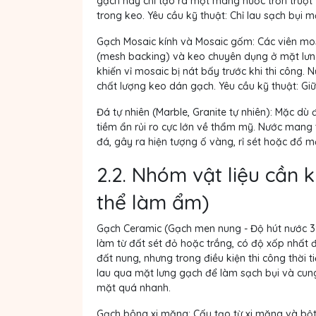
gạch này chỉ tạo ra một màng nước trơn trượt
trong keo. Yêu cầu kỹ thuật:
Chỉ lau sạch bụi m
Gạch Mosaic kính và Mosaic gốm:
Các viên mos
(mesh backing) và keo chuyên dụng ở mặt lưng
khiến vỉ mosaic bị nát bấy trước khi thi công.
chất lượng keo dán gạch. Yêu cầu kỹ thuật:
Giữ
Đá tự nhiên (Marble, Granite tự nhiên):
Mặc dù đ
tiềm ẩn rủi ro cực lớn về thẩm mỹ. Nước man
đá, gây ra hiện tượng ố vàng, rỉ sét hoặc đổ m
2.2. Nhóm vật liệu cần 
thể làm ẩm)
Gạch Ceramic (Gạch men nung - Độ hút nước 3
làm từ đất sét đỏ hoặc trắng, có độ xốp nhất
đất nung, nhưng trong điều kiện thi công thời 
lau qua mặt lưng gạch để làm sạch bụi và cun
mặt quá nhanh.
Gạch bông xi măng:
Cấu tạo từ xi măng và bột