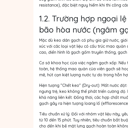
resistance), đặc biệt nguy hiểm khi thi công cá
1.2. Trường hợp ngoại l
bão hòa nước (ngâm gạ
Mặc dù keo dán gạch có phụ gia giữ nước, giới
xúc với các loại vật liệu có cấu trúc mao quản
cao, điển hình là gạch gốm truyền thống, gạc
Cơ sở khoa học của việc ngâm gạch xốp:
Nếu t
toàn, hệ thống mao quản của viên gạch sẽ ho
mẽ, hút cạn kiệt lượng nước tự do trong hỗn h
Hiện tượng "Chết keo" (Dry-out):
Mất nước đột n
ngưng trệ, keo không thể phát triển cường độ
khả năng liên kết. Đồng thời, các hợp chất mu
gạch gây ra hiện tượng loang lổ (efflorescence
Tiêu chuẩn xử lý:
Đối với nhóm vật liệu này, yê
từ 10 đến 15 phút. Tuy nhiên, tiêu chuẩn bắt bu
cho đến khi
bề mặt lưng gạch hoàn toàn khô