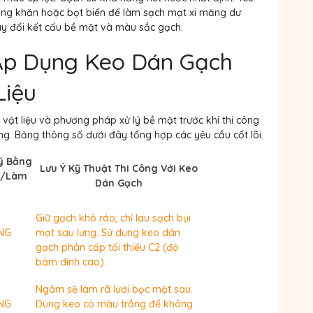
ằng khăn hoặc bọt biển để làm sạch mạt xi măng dư
ay đổi kết cấu bề mặt và màu sắc gạch.
 Áp Dụng Keo Dán Gạch
Liệu
 vật liệu và phương pháp xử lý bề mặt trước khi thi công
ờng. Bảng thông số dưới đây tổng hợp các yêu cầu cốt lõi.
ý Bằng
Lưu Ý Kỹ Thuật Thi Công Với Keo
m/Làm
Dán Gạch
Giữ gạch khô ráo, chỉ lau sạch bụi
ÔNG
mạt sau lưng. Sử dụng keo dán
gạch phân cấp tối thiểu C2 (độ
bám dính cao).
Ngâm sẽ làm rã lưới bọc mặt sau.
ÔNG
Dùng keo có màu trắng để không