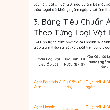
cầu kỹ thuật chỉ dừng ở mức lau ẩm bề mặt b
thừa, tuyệt đối không ngâm ngập vì sẽ làm th
3. Bảng Tiêu Chuẩn
Theo Từng Loại Vật 
Kết luận trọng tâm:
Việc tra cứu nhanh đặc tính
giúp giảm thiểu sai sót kỹ thuật trên công trư
Yêu Cầu Xử L
Phân Loại Vật
Đặc Tính Hút
Nước (Ngâ
Liệu Ốp Lát
Nước (E - %)
ẩm)
Gạch Porcelain /
E ≤ 0.5% (Cực
Tuyệt đối KH
Granite
thấp)
ngâm
Gạch Mosaic
Tuyệt đối KH
Biến thiên