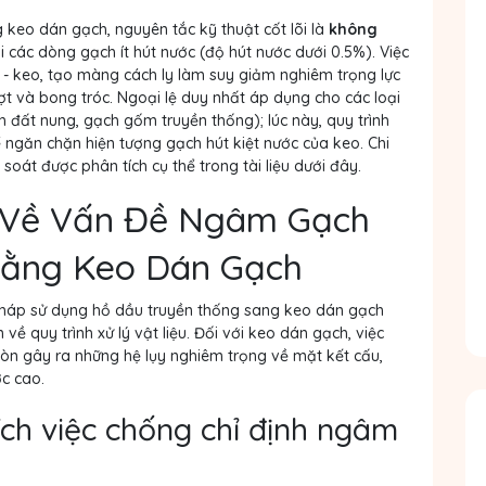
g keo dán gạch, nguyên tắc kỹ thuật cốt lõi là
không
i các dòng gạch ít hút nước (độ hút nước dưới 0.5%)
. Việc
 - keo, tạo màng cách ly làm suy giảm nghiêm trọng lực
t và bong tróc. Ngoại lệ duy nhất áp dụng cho các loại
h đất nung, gạch gốm truyền thống); lúc này, quy trình
ể ngăn chặn hiện tượng gạch hút kiệt nước của keo. Chi
m soát được phân tích cụ thể trong tài liệu dưới đây.
ếp Về Vấn Đề Ngâm Gạch
 Bằng Keo Dán Gạch
háp sử dụng hồ dầu truyền thống sang keo dán gạch
về quy trình xử lý vật liệu. Đối với keo dán gạch, việc
n gây ra những hệ lụy nghiêm trọng về mặt kết cấu,
ớc cao.
thích việc chống chỉ định ngâm