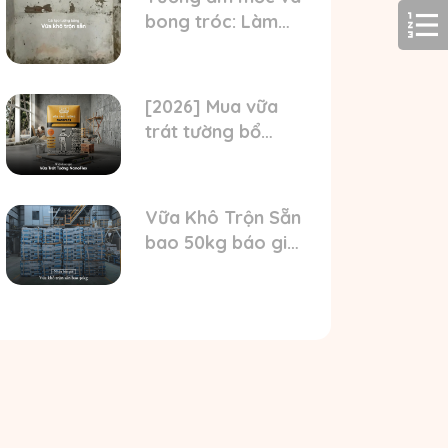
bong tróc: Làm
sao để sửa chữa
bền đẹp bằng vữa
khô trộn sẵn?
[2026] Mua vữa
trát tường bổ
sung phụ gia giá
tốt ở đâu? Nhận
báo giá mới nhất
Vữa Khô Trộn Sẵn
bao 50kg báo giá
tốt, đạt chuẩn
TCVN