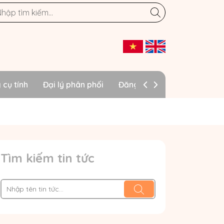
 cụ tính
Đại lý phân phối
Đăng ký đại lý
Tìm kiếm tin tức