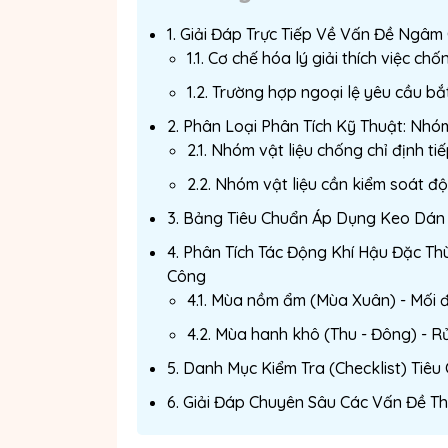
1. Giải Đáp Trực Tiếp Về Vấn Đề Ngâ
1.1. Cơ chế hóa lý giải thích việc c
1.2. Trường hợp ngoại lệ yêu cầu b
2. Phân Loại Phân Tích Kỹ Thuật: Nh
2.1. Nhóm vật liệu chống chỉ định ti
2.2. Nhóm vật liệu cần kiểm soát đ
3. Bảng Tiêu Chuẩn Áp Dụng Keo Dán 
4. Phân Tích Tác Động Khí Hậu Đặc T
Công
4.1. Mùa nồm ẩm (Mùa Xuân) - Mối
4.2. Mùa hanh khô (Thu - Đông) - R
5. Danh Mục Kiểm Tra (Checklist) Tiê
6. Giải Đáp Chuyên Sâu Các Vấn Đề 