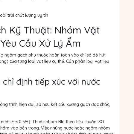
i trời chất lượng uy tín
ích Kỹ Thuật: Nhóm Vật
 Yêu Cầu Xử Lý Ẩm
g ngâm gạch phụ thuộc hoàn toàn vào chỉ số độ hút
ng) của từng loại vật liệu cụ thể. Cần phân loại vật liệu
 chỉ định tiếp xúc với nước
ông trình hiện đại, sở hữu kết cấu xương gạch đặc chắc,
 nước E ≤ 0.5%):
Thuộc nhóm BIa theo tiêu chuẩn ISO
ể thấm vào bên trong. Việc nhúng nước hoặc ngâm nhóm