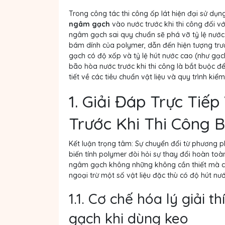
Trong công tác thi công ốp lát hiện đại sử dụn
ngâm gạch
vào nước trước khi thi công đối vớ
ngâm gạch sai quy chuẩn sẽ phá vỡ tỷ lệ nước
bám dính của polymer, dẫn đến hiện tượng trượ
gạch có độ xốp và tỷ lệ hút nước cao (như gạc
bão hòa nước trước khi thi công là bắt buộc đ
tiết về các tiêu chuẩn vật liệu và quy trình kiể
1. Giải Đáp Trực Ti
Trước Khi Thi Công
Kết luận trọng tâm:
Sự chuyển đổi từ phương p
biến tính polymer đòi hỏi sự thay đổi hoàn toàn 
ngâm gạch không những không cần thiết mà cò
ngoại trừ một số vật liệu đặc thù có độ hút nư
1.1. Cơ chế hóa lý giải 
gạch khi dùng keo