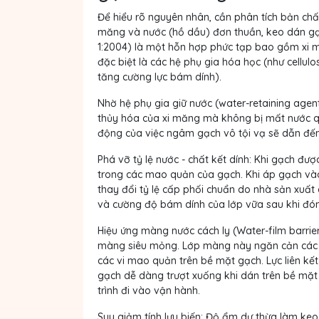
Để hiểu rõ nguyên nhân, cần phân tích bản chấ
măng và nước (hồ dầu) đơn thuần, keo dán gạc
1:2004) là một hỗn hợp phức tạp bao gồm xi mă
đặc biệt là các hệ phụ gia hóa học (như cellul
tăng cường lực bám dính).
Nhờ hệ phụ gia giữ nước (water-retaining agen
thủy hóa của xi măng mà không bị mất nước q
động của việc ngâm gạch vô tội vạ sẽ dẫn đến 
Phá vỡ tỷ lệ nước - chất kết dính:
Khi gạch được
trong các mao quản của gạch. Khi áp gạch vào
thay đổi tỷ lệ cấp phối chuẩn do nhà sản xuất 
và cường độ bám dính của lớp vữa sau khi đón
Hiệu ứng màng nước cách ly (Water-film barrier
màng siêu mỏng. Lớp màng này ngăn cản các 
các vi mao quản trên bề mặt gạch. Lực liên kết
gạch dễ dàng trượt xuống khi dán trên bề mặt 
trình đi vào vận hành.
Suy giảm tính lưu biến:
Độ ẩm dư thừa làm keo b