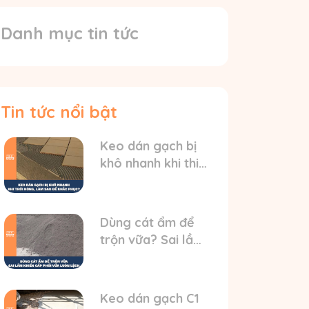
Danh mục tin tức
Tin tức nổi bật
Keo dán gạch bị
khô nhanh khi thi
công ngoài trời
nóng? HD cách xử
lý
Dùng cát ẩm để
trộn vữa? Sai lầm
khiến cấp phối vữa
luôn bị lệch
Keo dán gạch C1