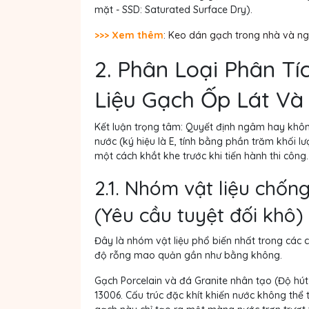
mặt - SSD: Saturated Surface Dry).
>>> Xem thêm
:
Keo dán gạch trong nhà và ngoà
2. Phân Loại Phân T
Liệu Gạch Ốp Lát Và
Kết luận trọng tâm:
Quyết định ngâm hay khôn
nước (ký hiệu là E, tính bằng phần trăm khối lượ
một cách khắt khe trước khi tiến hành thi công.
2.1. Nhóm vật liệu chống
(Yêu cầu tuyệt đối khô)
Đây là nhóm vật liệu phổ biến nhất trong các c
độ rỗng mao quản gần như bằng không.
Gạch Porcelain và đá Granite nhân tạo (Độ hút
13006. Cấu trúc đặc khít khiến nước không th