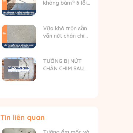
không bám? 6 lỗi
thi công khiến
gạch bong
Vữa khô trộn sẵn
vẫn nứt chân chim:
Hiểu rõ vấn đề và
nguyên nhân
TƯỜNG BỊ NỨT
CHÂN CHIM SAU
KHI TRÁT?
NGUYÊN NHÂN VÀ
GIẢI PHÁP TỐI ƯU
Tin liên quan
Tường ẩm mốc và