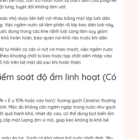
 trên bề mặt, cản trở hoàn toàn sự bám dính của polymer
ặt lưng, tuyệt đối không làm ướt.
aic nhỏ được liên kết với nhau bằng một lớp lưới dán
. Việc ngâm nước sẽ làm phân rã lớp keo dán lưới này,
 Nước đọng trong các khe rãnh lưới cũng làm suy giảm
 khô hoàn toàn, bảo quản nơi khô ráo trước khi dán.
á tự nhiên có các vi nứt và mao mạch, việc ngâm nước
g theo khoáng chất từ keo hoặc tạp chất xâm nhập vào
ồ hôi trên bề mặt đá sau khi hoàn thiện.
kiểm soát độ ẩm linh hoạt (Có
% < E ≤ 10% hoặc cao hơn):
Xương gạch Ceramic thường
 định. Mặc dù không cần ngâm ngập trong nước như gạch
tiết quá hanh khô, nhiệt độ cao, có thể dùng bọt biển ẩm
g cấp một lượng ẩm vi mô, giúp keo không bị khô bề
 màu ép lực. Gạch có khả năng hút nước nhất định. Yêu