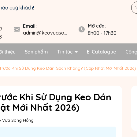
hào quý khách!
Mở cửa:
Email:
7
admin@keovuasonghong.vn
8h00 - 17h30
8
ới thiệu
Sản phẩm
Tin tức
E-Catalogue
Công
rước Khi Sử Dụng Keo Dán Gạch Không? (Cập Nhật Mới Nhất 2026)
ước Khi Sử Dụng Keo Dán
ật Mới Nhất 2026)
o Vữa Sông Hồng