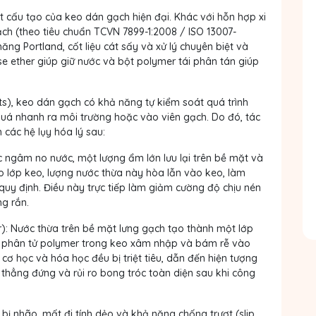
t cấu tạo của keo dán gạch hiện đại. Khác với hỗn hợp xi
h (theo tiêu chuẩn TCVN 7899-1:2008 / ISO 13007-
ng Portland, cốt liệu cát sấy và xử lý chuyên biệt và
ose ether giúp giữ nước và bột polymer tái phân tán giúp
ts), keo dán gạch có khả năng tự kiểm soát quá trình
uá nhanh ra môi trường hoặc vào viên gạch. Do đó, tác
các hệ lụy hóa lý sau:
 ngâm no nước, một lượng ẩm lớn lưu lại trên bề mặt và
 lớp keo, lượng nước thừa này hòa lẫn vào keo, làm
quy định. Điều này trực tiếp làm giảm cường độ chịu nén
g rắn.
):
Nước thừa trên bề mặt lưng gạch tạo thành một lớp
phân tử polymer trong keo xâm nhập và bám rễ vào
 cơ học và hóa học đều bị triệt tiêu, dẫn đến hiện tượng
thẳng đứng và rủi ro bong tróc toàn diện sau khi công
ị nhão, mất đi tính dẻo và khả năng chống trượt (slip