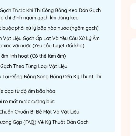
m Gạch Trước Khi Thi Công Bằng Keo Dán Gạch
hống chỉ định ngâm gạch khi dùng keo
ắt buộc phải xử lý bão hòa nước (ngâm gạch)
óm Vật Liệu Gạch Ốp Lát Và Yêu Cầu Xử Lý Ẩm
ếp xúc với nước (Yêu cầu tuyệt đối khô)
ộ ẩm linh hoạt (Có thể làm ẩm)
Gạch Theo Từng Loại Vật Liệu
hù Tại Đồng Bằng Sông Hồng Đến Kỹ Thuật Thi
 đe dọa từ độ ẩm bão hòa
ủi ro mất nước cưỡng bức
u Chuẩn Chuẩn Bị Bề Mặt Và Vật Liệu
Thường Gặp (FAQ) Về Kỹ Thuật Dán Gạch