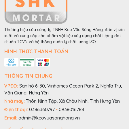
Thương hiệu của công ty TNHH Keo Vữa Sông Hồng, đơn vị sản
xuất và cung cấp sản phẩm vật liệu xây dựng chất lượng đạt
chuẩn TCVN và hệ thống quản lý chất lượng ISO
HÌNH THỨC THANH TOÁN
THÔNG TIN CHUNG
VPĐD:
San hô 6-30, Vinhomes Ocean Park 2, Nghĩa Trụ,
Văn Giang, Hưng Yên.
Nhà máy:
Thôn Ninh Tập, Xã Châu Ninh, Tỉnh Hưng Yên
Điện thoại:
0386360797
-
0938016788
Email:
admin@keovuasonghong.vn