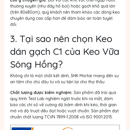
Lưu ý chuyên gia:
Đối với các khu vực chịu ngập nước
thường xuyên (như đáy hồ bơi) hoặc gạch khổ quá lớn
(trên 80x80cm), quý khách nên tham khảo các dòng keo
chuyên dụng cao cấp hơn để đảm bảo an toàn tuyệt
đối.
3. Tại sao nên chọn Keo
dán gạch C1 của Keo Vữa
Sông Hồng?
Không chỉ là một chất kết dính, SHK Mortar mang đến sự
an tâm cho chủ đầu tư và sự tiện lợi cho thợ thầu:
Chất lượng được kiểm nghiệm:
Sản phẩm đã trải qua
quy trình Test Lab nghiêm ngặt trước khi ra mắt, đảm
bảo các chỉ số về cường độ bám dính khi kéo, thời gian
mở và độ trượt đều đạt hoặc vượt chuẩn. Sản phẩm đạt
chuẩn chất lượng TCVN 7899-1:2008 và ISO 9001:2015.