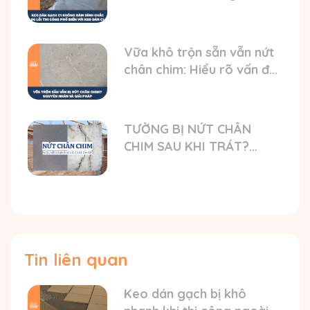
gạch bong
Vữa khô trộn sẵn vẫn nứt
chân chim: Hiểu rõ vấn đề
và nguyên nhân
TƯỜNG BỊ NỨT CHÂN
CHIM SAU KHI TRÁT?
NGUYÊN NHÂN VÀ GIẢI
PHÁP TỐI ƯU
Tin liên quan
Keo dán gạch bị khô