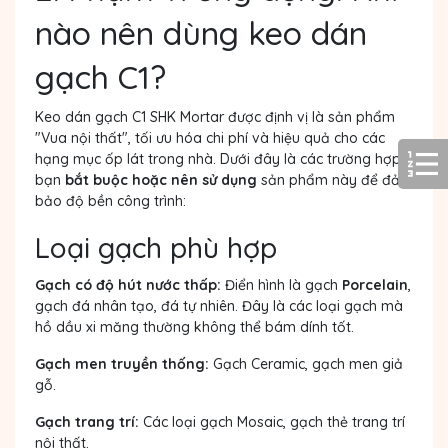
nào nên dùng keo dán
gạch C1?
Keo dán gạch C1 SHK Mortar được định vị là sản phẩm
"Vua nội thất", tối ưu hóa chi phí và hiệu quả cho các
hạng mục ốp lát trong nhà. Dưới đây là các trường hợp
bạn
bắt buộc hoặc nên sử dụng
sản phẩm này để đảm
bảo độ bền công trình:
Loại gạch phù hợp
Gạch có độ hút nước thấp:
Điển hình là gạch
Porcelain
,
gạch đá nhân tạo, đá tự nhiên. Đây là các loại gạch mà
hồ dầu xi măng thường không thể bám dính tốt.
Gạch men truyền thống:
Gạch Ceramic, gạch men giả
gỗ.
Gạch trang trí:
Các loại gạch Mosaic, gạch thẻ trang trí
nội thất.