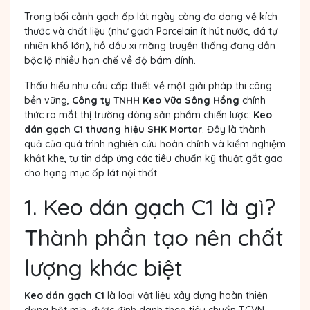
Trong bối cảnh gạch ốp lát ngày càng đa dạng về kích
thước và chất liệu (như gạch Porcelain ít hút nước, đá tự
nhiên khổ lớn), hồ dầu xi măng truyền thống đang dần
bộc lộ nhiều hạn chế về độ bám dính.
Thấu hiểu nhu cầu cấp thiết về một giải pháp thi công
bền vững,
Công ty TNHH Keo Vữa Sông Hồng
chính
thức ra mắt thị trường dòng sản phẩm chiến lược:
Keo
dán gạch C1 thương hiệu SHK Mortar
. Đây là thành
quả của quá trình nghiên cứu hoàn chỉnh và kiểm nghiệm
khắt khe, tự tin đáp ứng các tiêu chuẩn kỹ thuật gắt gao
cho hạng mục ốp lát nội thất.
1. Keo dán gạch C1 là gì?
Thành phần tạo nên chất
lượng khác biệt
Keo dán gạch C1
là loại vật liệu xây dựng hoàn thiện