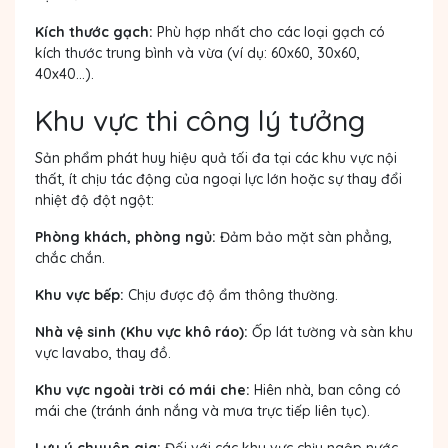
Kích thước gạch:
Phù hợp nhất cho các loại gạch có
kích thước trung bình và vừa (ví dụ: 60x60, 30x60,
40x40...).
Khu vực thi công lý tưởng
Sản phẩm phát huy hiệu quả tối đa tại các khu vực nội
thất, ít chịu tác động của ngoại lực lớn hoặc sự thay đổi
nhiệt độ đột ngột:
Phòng khách, phòng ngủ:
Đảm bảo mặt sàn phẳng,
chắc chắn.
Khu vực bếp:
Chịu được độ ẩm thông thường.
Nhà vệ sinh (Khu vực khô ráo):
Ốp lát tường và sàn khu
vực lavabo, thay đồ.
Khu vực ngoài trời có mái che:
Hiên nhà, ban công có
mái che (tránh ánh nắng và mưa trực tiếp liên tục).