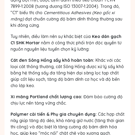
dạng bột mịn, được định danh theo tiêu chuẩn TCVN
7899-1:2008 (tương đương ISO 13007-1:2004). Trong đó,
"C1" biểu thị cho
Cementitious Adhesives (Keo gốc xi
măng)
đạt chuẩn cường độ bám dính thông thường sau
khi đông cứng.
Tuy nhiên, điều làm nên sự khác biệt của
Keo dán gạch
C1 SHK Mortar
nằm ở công thức phối trộn độc quyền từ
nguồn nguyên liệu tuyển chọn kỹ lưỡng:
Cát đen Sông Hồng sấy khô hoàn toàn:
Khác với các
loại cát thông thường, cát Sông Hồng được xử lý sấy khô
bằng hệ thống sấy đa tầng hiện đại sàng lọc tạp chất
giúp cốt liệu sạch, tăng độ bám dính cơ học và độ bền
cho lớp keo.
Xi măng Portland chất lượng cao:
Đảm bảo cường độ
chịu lực nền tảng vững chắc.
Polymer cải tiến & Phụ gia chuyên dụng:
Các hợp chất
này giúp tăng độ dẻo, khả năng giữ nước (tăng thời gian
thi công) và đặc biệt là tăng cường độ bám dính hóa
học, giúp keo "móc nối" chặt chẽ vào xương gạch.