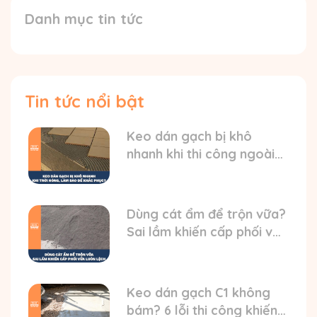
Danh mục tin tức
Tin tức nổi bật
Keo dán gạch bị khô
nhanh khi thi công ngoài
trời nóng? HD cách xử lý
Dùng cát ẩm để trộn vữa?
Sai lầm khiến cấp phối vữa
luôn bị lệch
Keo dán gạch C1 không
bám? 6 lỗi thi công khiến