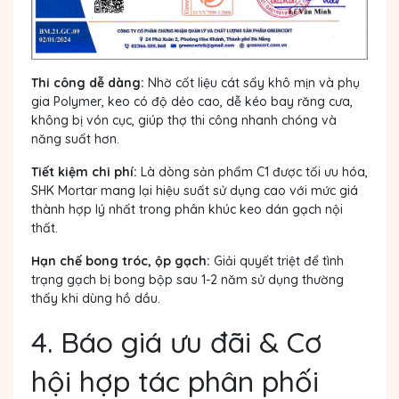
Thi công dễ dàng:
Nhờ cốt liệu cát sấy khô mịn và phụ
gia Polymer, keo có độ dẻo cao, dễ kéo bay răng cưa,
không bị vón cục, giúp thợ thi công nhanh chóng và
năng suất hơn.
Tiết kiệm chi phí:
Là dòng sản phẩm C1 được tối ưu hóa,
SHK Mortar mang lại hiệu suất sử dụng cao với mức giá
thành hợp lý nhất trong phân khúc keo dán gạch nội
thất.
Hạn chế bong tróc, ộp gạch:
Giải quyết triệt để tình
trạng gạch bị bong bộp sau 1-2 năm sử dụng thường
thấy khi dùng hồ dầu.
4. Báo giá ưu đãi & Cơ
hội hợp tác phân phối