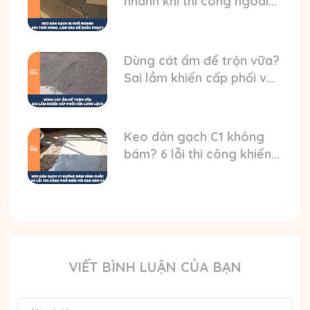
nhanh khi thi công ngoài
trời nóng? HD cách xử lý
Dùng cát ẩm để trộn vữa?
Sai lầm khiến cấp phối vữa
luôn bị lệch
Keo dán gạch C1 không
bám? 6 lỗi thi công khiến
gạch bong
VIẾT BÌNH LUẬN CỦA BẠN