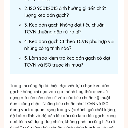
2. ISO 9001:2015 ảnh hưởng gì đến chất
lượng keo dán gạch?
3. Keo dán gạch không đạt tiêu chuẩn
TCVN thường gặp rủi ro gì?
4. Keo dán gạch C1 theo TCVN phù hợp với
những công trình nào?
5. Làm sao kiểm tra keo dán gạch có đạt
TCVN và ISO trước khi mua?
Trong thi công ốp lát hiện đại, việc lựa chọn keo dán
gạch không chỉ dựa vào giá thành hay thói quen sử
dụng mà còn cần căn cứ vào các tiêu chuẩn kỹ thuật
được công nhận. Những tiêu chuẩn như TCVN và ISO
đóng vai trò quan trọng trong việc đánh giá chất lượng,
độ bám dính và độ bền lâu dài của keo dán gạch trong
quá trình sử dụng. Tuy nhiên, không phải ai cũng hiểu rõ
ý nghĩa của từng tiêu chuẩn, cách phân loại keo và mối