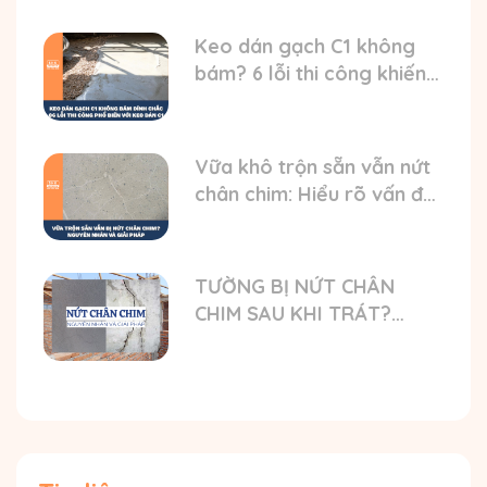
Keo dán gạch C1 không
bám? 6 lỗi thi công khiến
gạch bong
Vữa khô trộn sẵn vẫn nứt
chân chim: Hiểu rõ vấn đề
và nguyên nhân
TƯỜNG BỊ NỨT CHÂN
CHIM SAU KHI TRÁT?
NGUYÊN NHÂN VÀ GIẢI
PHÁP TỐI ƯU