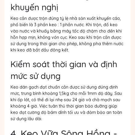
khuyến nghị
Keo cần được trộn đúng tỷ lệ nhà sản xuất khuyến cáo,
phổ biến là 3 phần keo : 1 phần nước. Khi trộn, đổ keo
vào nước và khuấy bằng máy tốc độ chậm cho đến khi
hỗn hợp mịn, không vón cục. Keo sau khi trộn cần được
sử dụng trong thời gian cho phép, không pha thêm nước
khi keo đã bắt đầu đông kết.
Kiểm soát thời gian và định
mức sử dụng
Keo dán gạch đạt chuẩn cần được sử dụng đúng định
mức, trung bình khoảng 1,5kg cho mỗi 1mm độ dày. Sau
khi ốp lát, có thể đi lại nhẹ sau 24 giờ và chà mạch sau
khoảng 4 giờ. Việc tuân thủ thời gian bảo dưỡng giúp
keo đạt cường độ bám dính tối ưu và đảm bảo an toàn
sử dụng lâu dài.
4. Keo Vữa Sông Hồng -