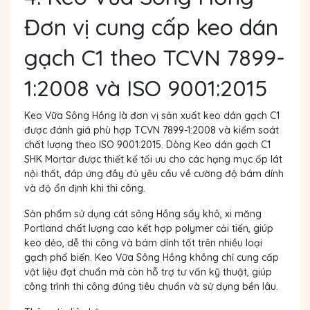
Đơn vị cung cấp keo dán
gạch C1 theo TCVN 7899-
1:2008 và ISO 9001:2015
Keo Vữa Sông Hồng là đơn vị sản xuất keo dán gạch C1
được đánh giá phù hợp TCVN 7899-1:2008 và kiểm soát
chất lượng theo ISO 9001:2015. Dòng Keo dán gạch C1
SHK Mortar được thiết kế tối ưu cho các hạng mục ốp lát
nội thất, đáp ứng đầy đủ yêu cầu về cường độ bám dính
và độ ổn định khi thi công.
Sản phẩm sử dụng cát sông Hồng sấy khô, xi măng
Portland chất lượng cao kết hợp polymer cải tiến, giúp
keo dẻo, dễ thi công và bám dính tốt trên nhiều loại
gạch phổ biến. Keo Vữa Sông Hồng không chỉ cung cấp
vật liệu đạt chuẩn mà còn hỗ trợ tư vấn kỹ thuật, giúp
công trình thi công đúng tiêu chuẩn và sử dụng bền lâu.