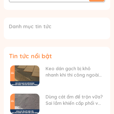
Danh mục tin tức
Tin tức nổi bật
Keo dán gạch bị khô
nhanh khi thi công ngoài
trời nóng? HD cách xử lý
Dùng cát ẩm để trộn vữa?
Sai lầm khiến cấp phối vữa
luôn bị lệch