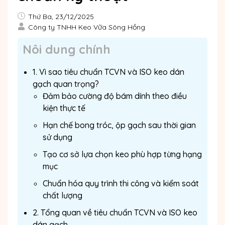
Thứ Ba, 23/12/2025
Công ty TNHH Keo Vữa Sông Hồng
Nôi dung chính
1. Vì sao tiêu chuẩn TCVN và ISO keo dán
gạch quan trọng?
Đảm bảo cường độ bám dính theo điều
kiện thực tế
Hạn chế bong tróc, ộp gạch sau thời gian
sử dụng
Tạo cơ sở lựa chọn keo phù hợp từng hạng
mục
Chuẩn hóa quy trình thi công và kiểm soát
chất lượng
2. Tổng quan về tiêu chuẩn TCVN và ISO keo
dán gạch