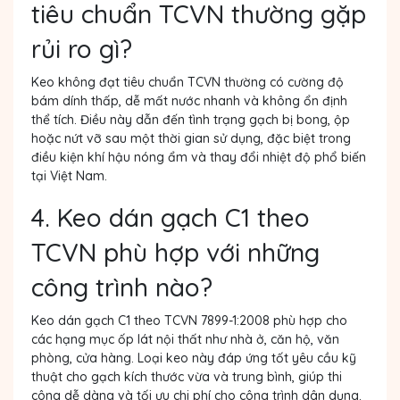
tiêu chuẩn TCVN thường gặp
rủi ro gì?
Keo không đạt tiêu chuẩn TCVN thường có cường độ
bám dính thấp, dễ mất nước nhanh và không ổn định
thể tích. Điều này dẫn đến tình trạng gạch bị bong, ộp
hoặc nứt vỡ sau một thời gian sử dụng, đặc biệt trong
điều kiện khí hậu nóng ẩm và thay đổi nhiệt độ phổ biến
tại Việt Nam.
4. Keo dán gạch C1 theo
TCVN phù hợp với những
công trình nào?
Keo dán gạch C1 theo TCVN 7899-1:2008 phù hợp cho
các hạng mục ốp lát nội thất như nhà ở, căn hộ, văn
phòng, cửa hàng. Loại keo này đáp ứng tốt yêu cầu kỹ
thuật cho gạch kích thước vừa và trung bình, giúp thi
công dễ dàng và tối ưu chi phí cho công trình dân dụng.