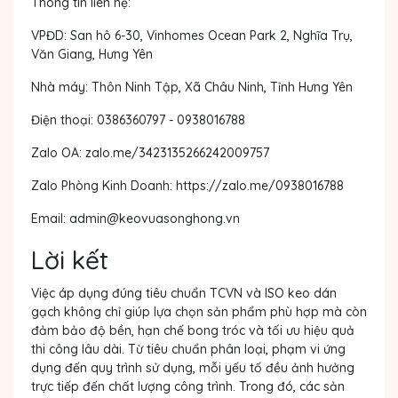
Thông tin liên hệ:
VPĐD
: San hô 6-30, Vinhomes Ocean Park 2, Nghĩa Trụ,
Văn Giang, Hưng Yên
Nhà máy
: Thôn Ninh Tập, Xã Châu Ninh, Tỉnh Hưng Yên
Điện thoại
: 0386360797 - 0938016788
Zalo OA
:
zalo.me/3423135266242009757
Zalo Phòng Kinh Doanh:
https://zalo.me/0938016788
Email
:
admin@keovuasonghong.vn
Lời kết
Việc áp dụng đúng
tiêu chuẩn TCVN và ISO keo dán
gạch
không chỉ giúp lựa chọn sản phẩm phù hợp mà còn
đảm bảo độ bền, hạn chế bong tróc và tối ưu hiệu quả
thi công lâu dài. Từ tiêu chuẩn phân loại, phạm vi ứng
dụng đến quy trình sử dụng, mỗi yếu tố đều ảnh hưởng
trực tiếp đến chất lượng công trình. Trong đó, các sản