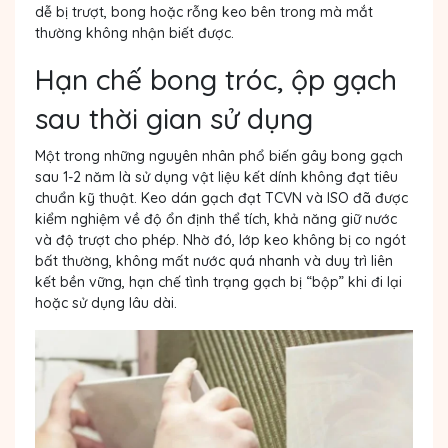
dễ bị trượt, bong hoặc rỗng keo bên trong mà mắt
thường không nhận biết được.
Hạn chế bong tróc, ộp gạch
sau thời gian sử dụng
Một trong những nguyên nhân phổ biến gây bong gạch
sau 1-2 năm là sử dụng vật liệu kết dính không đạt tiêu
chuẩn kỹ thuật. Keo dán gạch đạt TCVN và ISO đã được
kiểm nghiệm về độ ổn định thể tích, khả năng giữ nước
và độ trượt cho phép. Nhờ đó, lớp keo không bị co ngót
bất thường, không mất nước quá nhanh và duy trì liên
kết bền vững, hạn chế tình trạng gạch bị “bộp” khi đi lại
hoặc sử dụng lâu dài.