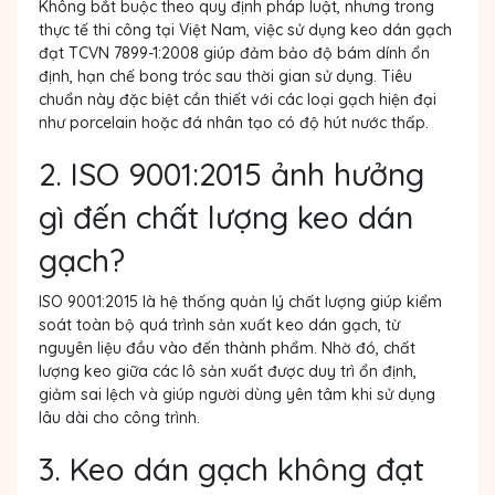
Không bắt buộc theo quy định pháp luật, nhưng trong
thực tế thi công tại Việt Nam, việc sử dụng keo dán gạch
đạt TCVN 7899-1:2008 giúp đảm bảo độ bám dính ổn
định, hạn chế bong tróc sau thời gian sử dụng. Tiêu
chuẩn này đặc biệt cần thiết với các loại gạch hiện đại
như porcelain hoặc đá nhân tạo có độ hút nước thấp.
2. ISO 9001:2015 ảnh hưởng
gì đến chất lượng keo dán
gạch?
ISO 9001:2015 là hệ thống quản lý chất lượng giúp kiểm
soát toàn bộ quá trình sản xuất keo dán gạch, từ
nguyên liệu đầu vào đến thành phẩm. Nhờ đó, chất
lượng keo giữa các lô sản xuất được duy trì ổn định,
giảm sai lệch và giúp người dùng yên tâm khi sử dụng
lâu dài cho công trình.
3. Keo dán gạch không đạt