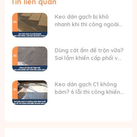
Tin liên quan
Keo dán gạch bị khô
nhanh khi thi công ngoài
trời nóng? HD cách xử lý
Dùng cát ẩm để trộn vữa?
Sai lầm khiến cấp phối vữa
luôn bị lệch
Keo dán gạch C1 không
bám? 6 lỗi thi công khiến
gạch bong