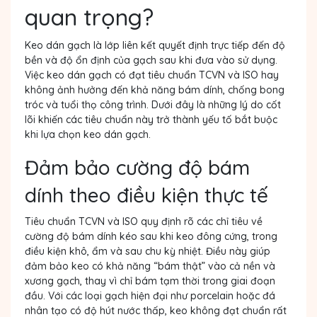
quan trọng?
Keo dán gạch là lớp liên kết quyết định trực tiếp đến độ
bền và độ ổn định của gạch sau khi đưa vào sử dụng.
Việc keo dán gạch có đạt tiêu chuẩn TCVN và ISO hay
không ảnh hưởng đến khả năng bám dính, chống bong
tróc và tuổi thọ công trình. Dưới đây là những lý do cốt
lõi khiến các tiêu chuẩn này trở thành yếu tố bắt buộc
khi lựa chọn keo dán gạch.
Đảm bảo cường độ bám
dính theo điều kiện thực tế
Tiêu chuẩn TCVN và ISO quy định rõ các chỉ tiêu về
cường độ bám dính kéo sau khi keo đông cứng, trong
điều kiện khô, ẩm và sau chu kỳ nhiệt. Điều này giúp
đảm bảo keo có khả năng “bám thật” vào cả nền và
xương gạch, thay vì chỉ bám tạm thời trong giai đoạn
đầu. Với các loại gạch hiện đại như porcelain hoặc đá
nhân tạo có độ hút nước thấp, keo không đạt chuẩn rất