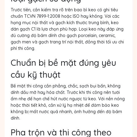
Trước tiên, cần kiểm tra rõ trên bao bì keo có ghi tiêu
chuẩn TCVN 7899-1:2008 hoặc ISO hay không. Với các
hạng mục nội thất và gạch kích thước trung bình, keo
dán gạch C1 là lựa chọn phù hợp. Loại keo này đáp ứng
đủ cường độ bám dính cho gạch porcelain, ceramic,
gạch men và gạch trang trí nội thất, đồng thời tối ưu chi
phí thi công.
Chuẩn bị bề mặt đúng yêu
cầu kỹ thuật
Bề mặt thi công cần phẳng, chắc, sạch bụi bẩn, không
dính dầu mỡ hay hóa chất. Trước khi thi công nên tưới
ẩm nhẹ để hạn chế hút nước ngược từ keo. Với nền nóng
hoặc thời tiết khô, cần xử lý hạ nhiệt để đảm bảo keo
không bị mất nước quá nhanh, ảnh hưởng đến độ bám
dính.
Pha trộn và thi công theo