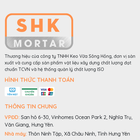
Thương hiệu của công ty TNHH Keo Vữa Sông Hồng, đơn vị sản
xuất và cung cấp sản phẩm vật liệu xây dựng chất lượng đạt
chuẩn TCVN và hệ thống quản lý chất lượng ISO
HÌNH THỨC THANH TOÁN
THÔNG TIN CHUNG
VPĐD:
San hô 6-30, Vinhomes Ocean Park 2, Nghĩa Trụ,
Văn Giang, Hưng Yên.
Nhà máy:
Thôn Ninh Tập, Xã Châu Ninh, Tỉnh Hưng Yên