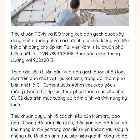
Tiêu chuẩn TCVN và ISO trong keo dán gạch được xây
dựng nhằm thống nhất cách đánh giá chất lượng vật liệu
kết dính dùng cho ốp lát. Tại Việt Nam, tiêu chuẩn phổ
biến nhất là TCVN 7899-1:2008, được xây dựng tương
đương với 9001:2015.
Theo các tiêu chuẩn này, keo dán gạch được phân loại
dựa trên bản chất vật liệu kết dính, trong đó nhóm phổ
biến nhất là C - Cementitious Adhesives (keo gốc xi
măng). Nhóm C tiếp tục được phân thành các cấp như
C1, C2 dựa trên mức cường độ bám dính và tính năng kỹ
thuật.
Tiêu chuẩn quy định rõ các chỉ tiêu cần kiểm tra, bao
gồm: Cường độ bám dính kéo, thời gian mở, độ trượt và
khả năng làm việc trong các điều kiện khác nhau. Đây là
những yếu tố phản ánh trực tiếp hiệu quả thi công và độ