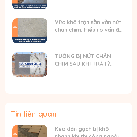
gạch bong
Vữa khô trộn sẵn vẫn nứt
chân chim: Hiểu rõ vấn đề
và nguyên nhân
TƯỜNG BỊ NỨT CHÂN
CHIM SAU KHI TRÁT?
NGUYÊN NHÂN VÀ GIẢI
PHÁP TỐI ƯU
Tin liên quan
Keo dán gạch bị khô
nhanh khi thi công ngoài