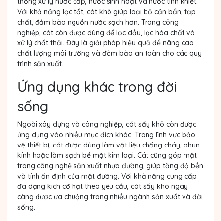
thống xử lý nước cấp, nước sinh hoạt và nước tinh khiết.
Với khả năng lọc tốt, cát khô giúp loại bỏ cặn bẩn, tạp
chất, đảm bảo nguồn nước sạch hơn. Trong công
nghiệp, cát còn được dùng để lọc dầu, lọc hóa chất và
xử lý chất thải. Đây là giải pháp hiệu quả để nâng cao
chất lượng môi trường và đảm bảo an toàn cho các quy
trình sản xuất.
Ứng dụng khác trong đời
sống
Ngoài xây dựng và công nghiệp, cát sấy khô còn được
ứng dụng vào nhiều mục đích khác. Trong lĩnh vực bảo
vệ thiết bị, cát được dùng làm vật liệu chống cháy, phun
kính hoặc làm sạch bề mặt kim loại. Cát cũng góp mặt
trong công nghệ sản xuất nhựa đường, giúp tăng độ bền
và tính ổn định của mặt đường. Với khả năng cung cấp
đa dạng kích cỡ hạt theo yêu cầu, cát sấy khô ngày
càng được ưa chuộng trong nhiều ngành sản xuất và đời
sống.