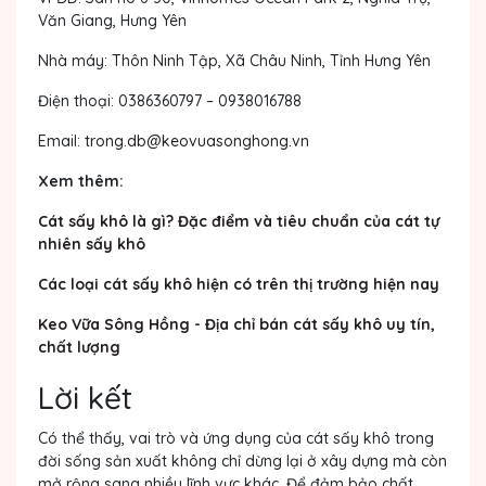
Văn Giang, Hưng Yên
Nhà máy
: Thôn Ninh Tập, Xã Châu Ninh, Tỉnh Hưng Yên
Điện thoại
: 0386360797 – 0938016788
Email
:
trong.db@keovuasonghong.vn
Xem thêm:
Cát sấy khô là gì? Đặc điểm và tiêu chuẩn của cát tự
nhiên sấy khô
Các loại cát sấy khô hiện có trên thị trường hiện nay
Keo Vữa Sông Hồng - Địa chỉ bán cát sấy khô uy tín,
chất lượng
Lời kết
Có thể thấy, vai trò và
ứng dụng của cát sấy khô
trong
đời sống sản xuất không chỉ dừng lại ở xây dựng mà còn
mở rộng sang nhiều lĩnh vực khác. Để đảm bảo chất