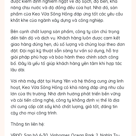
được kiểm định nghiêm ngặt về độ sạch, độ bền, khả
năng chịu nước và độ đồng đều của hạt. Nhờ đó, sản
phẩm của Keo Vữa Sông Hồng đáp ứng tốt các yêu cầu
khắt khe của ngành xây dựng và công nghiệp.
Bên cạnh chất lượng sản phẩm, công ty còn chú trọng
đến tiến độ và dịch vụ. Khách hàng luôn được cam kết
giao hàng đúng hẹn, đủ số lượng và chủng loại theo đơn
đặt. Đội ngũ kỹ thuật sẵn sàng tư vấn sử dụng, hỗ trợ
giải pháp phù hợp và bảo hành theo chính sách công
bố. Đây là yếu tố giúp khách hàng yên tâm khi hợp tác
lâu dài.
Với nhà máy đặt tại Hưng Yên và hệ thống cung ứng linh
hoạt, Keo Vữa Sông Hồng có khả năng đáp ứng nhu cầu
lớn của thị trường. Nhờ định hướng phát triển bền vững
và cải tiến công nghệ, công ty khẳng định vị thế là địa
chỉ cung cấp cát sấy khô chất lượng, giá tốt, đáng tin
cậy cho mọi công trình.
Thông tin liên hệ
:
VPĐD
: San hô 6-30, Vinhomes Ocean Park 2, Nghĩa Trụ,