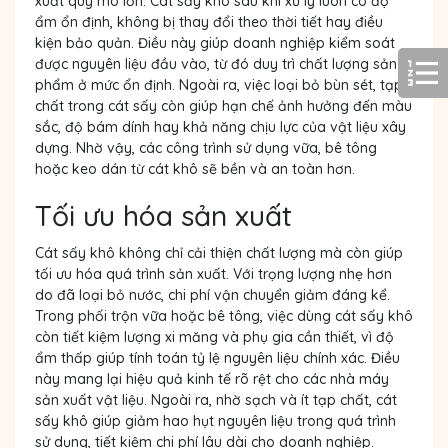
xuất quy mô lớn. Cát sấy khô sau khi xử lý luôn có độ
ẩm ổn định, không bị thay đổi theo thời tiết hay điều
kiện bảo quản. Điều này giúp doanh nghiệp kiểm soát
được nguyên liệu đầu vào, từ đó duy trì chất lượng sản
phẩm ở mức ổn định. Ngoài ra, việc loại bỏ bùn sét, tạp
chất trong cát sấy còn giúp hạn chế ảnh hưởng đến màu
sắc, độ bám dính hay khả năng chịu lực của vật liệu xây
dựng. Nhờ vậy, các công trình sử dụng vữa, bê tông
hoặc keo dán từ cát khô sẽ bền và an toàn hơn.
Tối ưu hóa sản xuất
Cát sấy khô không chỉ cải thiện chất lượng mà còn giúp
tối ưu hóa quá trình sản xuất. Với trọng lượng nhẹ hơn
do đã loại bỏ nước, chi phí vận chuyển giảm đáng kể.
Trong phối trộn vữa hoặc bê tông, việc dùng cát sấy khô
còn tiết kiệm lượng xi măng và phụ gia cần thiết, vì độ
ẩm thấp giúp tính toán tỷ lệ nguyên liệu chính xác. Điều
này mang lại hiệu quả kinh tế rõ rệt cho các nhà máy
sản xuất vật liệu. Ngoài ra, nhờ sạch và ít tạp chất, cát
sấy khô giúp giảm hao hụt nguyên liệu trong quá trình
sử dụng, tiết kiệm chi phí lâu dài cho doanh nghiệp.