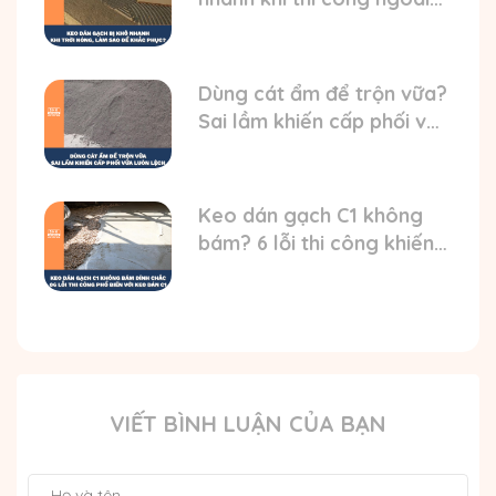
trời nóng? HD cách xử lý
Dùng cát ẩm để trộn vữa?
Sai lầm khiến cấp phối vữa
luôn bị lệch
Keo dán gạch C1 không
bám? 6 lỗi thi công khiến
gạch bong
VIẾT BÌNH LUẬN CỦA BẠN