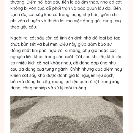
thường. Điểm nổi bật đầu tiên là độ ẩm thấp, nhờ đó cát
không bị vón cục, dễ phối trộn và bảo quản lâu dài. Bên
cạnh đó, cát sấy khô có trọng lượng nhẹ hơn, giảm chi
phí vận chuyển và thuận lợi cho việc đóng gói, cung ứng
theo yêu cầu.
Ngoài ra, cát sấy còn có tính ổn định nhờ đã loại bỏ tạp
chất, bùn sét và bụi mịn. Điều này giúp đảm bảo sự
đồng nhất khi phối hợp với xi măng, phụ gia hoặc các
nguyên liệu khác trong sản xuất. Cát sau khi sấy khô còn
có nhiều kích cỡ hạt khác nhau, dễ dàng đáp ứng nhu
cầu đa dạng của từng ngành. Chính những đặc điểm này
khiến cát sấy khô được đánh giá là nguyên liệu sạch,
bền và đáng tin cậy, mang lại hiệu quả rõ rệt trong xây
dựng, công nghiệp và xử lý môi trường.