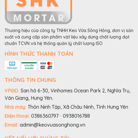
Thương hiệu của công ty TNHH Keo Vữa Sông Hồng, đơn vị sản
xuất và cung cấp sản phẩm vật liệu xây dựng chất lượng đạt
chuẩn TCVN và hệ thống quản lý chất lượng ISO
HÌNH THỨC THANH TOÁN
THÔNG TIN CHUNG
VPĐD:
San hô 6-30, Vinhomes Ocean Park 2, Nghĩa Trụ,
Văn Giang, Hưng Yên.
Nhà máy:
Thôn Ninh Tập, Xã Châu Ninh, Tỉnh Hưng Yên
Điện thoại:
0386360797
-
0938016788
Email:
admin@keovuasonghong.vn