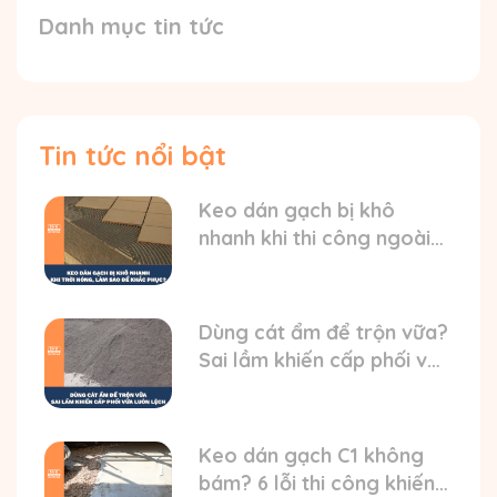
Danh mục tin tức
Tin tức nổi bật
Keo dán gạch bị khô
nhanh khi thi công ngoài
trời nóng? HD cách xử lý
Dùng cát ẩm để trộn vữa?
Sai lầm khiến cấp phối vữa
luôn bị lệch
Keo dán gạch C1 không
bám? 6 lỗi thi công khiến