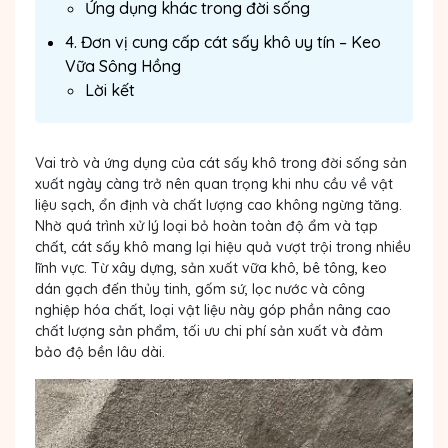
Ứng dụng khác trong đời sống
4. Đơn vị cung cấp cát sấy khô uy tín – Keo
Vữa Sông Hồng
Lời kết
Vai trò và
ứng dụng của cát sấy khô
trong đời sống sản
xuất ngày càng trở nên quan trọng khi nhu cầu về vật
liệu sạch, ổn định và chất lượng cao không ngừng tăng.
Nhờ quá trình xử lý loại bỏ hoàn toàn độ ẩm và tạp
chất, cát sấy khô mang lại hiệu quả vượt trội trong nhiều
lĩnh vực. Từ xây dựng, sản xuất vữa khô, bê tông, keo
dán gạch đến thủy tinh, gốm sứ, lọc nước và công
nghiệp hóa chất, loại vật liệu này góp phần nâng cao
chất lượng sản phẩm, tối ưu chi phí sản xuất và đảm
bảo độ bền lâu dài.