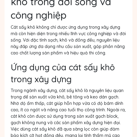
khô trong đời sống và
công nghiệp
Cát sấy khô không chỉ được ứng dụng trong xây dựng
mà còn hiện diện trong nhiều lĩnh vực công nghiệp và đời
sống. Với đặc tính sạch, khô và đồng đều, nguyên liệu
này đáp ứng đa dạng nhu cầu sản xuất, góp phần nâng
cao chất lượng sản phẩm và hiệu quả thi công.
Ứng dụng của cát sấy khô
trong xây dựng
Trong ngành xây dựng, cát sấy khô là nguyên liệu quan
trọng để sản xuất vữa khô, bê tông và keo dán gạch.
Nhờ độ ẩm thấp, cát giúp hỗn hợp vữa có độ bám dính
cao, ít co ngót và nâng cao tuổi thọ công trình. Ngoài ra,
cát khô còn được sử dụng trong sản xuất gạch block,
gạch không nung và các sản phẩm xây dựng hiện đại.
Việc dùng cát sấy khô đã qua sàng lọc còn giúp đảm
bảo kích cỡ hạt đồng đều, mang lại tính thẩm mỹ cao