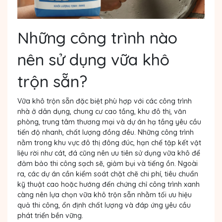
Những công trình nào
nên sử dụng vữa khô
trộn sẵn?
Vữa khô trộn sẵn đặc biệt phù hợp với các công trình
nhà ở dân dụng, chung cư cao tầng, khu đô thị, văn
phòng, trung tâm thương mại và dự án hạ tầng yêu cầu
tiến độ nhanh, chất lượng đồng đều. Những công trình
nằm trong khu vực đô thị đông đúc, hạn chế tập kết vật
liệu rời như cát, đá cũng nên ưu tiên sử dụng vữa khô để
đảm bảo thi công sạch sẽ, giảm bụi và tiếng ồn. Ngoài
ra, các dự án cần kiểm soát chặt chẽ chi phí, tiêu chuẩn
kỹ thuật cao hoặc hướng đến chứng chỉ công trình xanh
càng nên lựa chọn vữa khô trộn sẵn nhằm tối ưu hiệu
quả thi công, ổn định chất lượng và đáp ứng yêu cầu
phát triển bền vững.