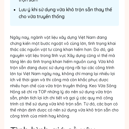
Lưu ý khi sử dụng vữa khô trộn sẵn thay thế
cho vữa truyền thống
Ngày nay, ngành vật liệu xây dựng Việt Nam đang
chứng kiến một bước ngoặt vô cùng lớn, tình trạng khai
thác các nguồn vật tư cũng khan hiếm hơn. Do đó, giá
nguyên vật liệu trong lĩnh vực Xây dựng cũng vì thế mà
tăng lên do tình trạng khan hiếm nguồn cung. Vữa khô
trộn sẵn đang được sử dụng rộng rãi tại các công trình
lớn tại Việt Nam ngày nay, không chỉ mang lại nhiều lợi
ích về thời gian và thi công mà còn khắc phục được
nhiều hạn chế của vữa trộn truyền thống. Keo Vữa Sông
Hồng sẽ chỉ ra TOP những lý do nên sử dụng vữa trộn
sẵn, phân tích lợi ích chi tiết và gợi ý các quy mô công
trình có thể sử dụng vữa khô trộn sẵn. Từ đó, các bạn có
thể nhận định được có nên sử dụng vữa khô trộn sẵn cho
công trình của mình hay không.