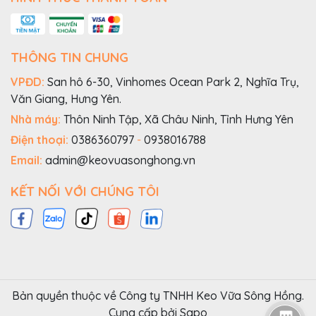
THÔNG TIN CHUNG
VPĐD:
San hô 6-30, Vinhomes Ocean Park 2, Nghĩa Trụ,
Văn Giang, Hưng Yên.
Nhà máy:
Thôn Ninh Tập, Xã Châu Ninh, Tỉnh Hưng Yên
Điện thoại:
0386360797
-
0938016788
Email:
admin@keovuasonghong.vn
KẾT NỐI VỚI CHÚNG TÔI
Bản quyền thuộc về Công ty TNHH Keo Vữa Sông Hồng.
Cung cấp bởi
Sapo