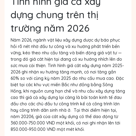
Tình hình giá cả xây
dựng chung trên thị
trường năm 2026
Năm 2026, ngành vật liệu xây dựng được dự báo phục
hồi rõ nét nhờ đầu tư công và xu hướng phát triển bền
vững, kéo theo nhu cầu tăng và biến động giá vật tư —
trong đó giá cát hiện tại đang có xu hướng nhích lên do
sức mua cải thiện. Tình hình giá cát xây dựng năm 2025-
2026 ghi nhận xu hướng tăng mạnh, có nơi tăng gần
60% so với cùng kỳ năm 2025 do nhu cầu mua cao. Đặc
biệt tại các khu vực miền Bắc như đồng bằng Sông
Hồng, khi nguồn cung hạn chế và nhu cầu xây dựng tăng
cao thì giá cả xây dựng lại càng là bài toán kinh tế đau
đầu cho các chủ đầu tư công trình kể cả công trình lớn
hay công trình dân sinh nhà ở. Tại thời điểm hiện tại,
năm 20206, giá của cát xây dựng có thể dao động từ
360.000-750.000 VND một khối, có nơi ghi nhận lên tới
850.000-950.000 VND một mét khối.