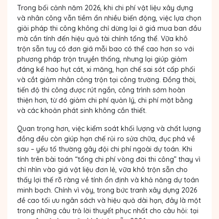
Trong bối cảnh năm 2026, khi chi phí vật liệu xây dựng
và nhân công vẫn tiềm ẩn nhiều biến động, việc lựa chọn
giải pháp thi công không chỉ dừng lại ở giá mua ban đầu
mà cần tính đến hiệu quả tài chính tổng thể. Vữa khô
trộn sẵn tuy có đơn giá mỗi bao có thể cao hơn so với
phương pháp trộn truyền thống, nhưng lại giúp giảm
đáng kể hao hụt cát, xi măng, hạn chế sai sót cấp phối
và cắt giảm nhân công trộn tại công trường. Đồng thời,
tiến độ thi công được rút ngắn, công trình sớm hoàn
thiện hơn, từ đó giảm chi phí quản lý, chi phí mặt bằng
và các khoản phát sinh không cần thiết.
Quan trọng hơn, việc kiểm soát khối lượng và chất lượng
đồng đều còn giúp hạn chế rủi ro sửa chữa, đục phá về
sau – yếu tố thường gây đội chi phí ngoài dự toán. Khi
tính trên bài toán “tổng chi phí vòng đời thi công” thay vì
chỉ nhìn vào giá vật liệu đơn lẻ, vữa khô trộn sẵn cho
thấy lợi thế rõ ràng về tính ổn định và khả năng dự toán
minh bạch. Chính vì vậy, trong bức tranh xây dựng 2026
đề cao tối ưu ngân sách và hiệu quả dài hạn, đây là một
trong những câu trả lời thuyết phục nhất cho câu hỏi:
tại