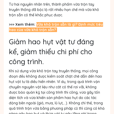
Từ hai nguyên nhân trên, thành phẩm vữa trộn tay
truyền thống đã bộc lộ rất nhiều hạn chế mà vữa khô
trộn sẵn có thể khắc phục được.
>>> Xem thêm:
Vữa khô trộn sẵn là gì?
Định mức tiêu
hao của vữa khô trộn sẵn?
Giảm hao hụt vật tư đáng
kể, giảm thiểu chi phí cho
công trình.
Khi sử dụng vữa khô trộn tay truyền thống, mọi công
đoạn đều không được kiểm soát chặt chẽ dẫn đến hao
hụt vật tư là điều hiển nhiên. Ví dụ, trong quá trình vận
chuyển nguyên vật liệu như cát có thể rơi vãi, không
được bảo quản kỹ tại công trình thi công, vừa gây tốn
diện tích và vừa khiến sản phẩm hao hụt do các tác
động bên ngoài (gió, mưa, lũ lụt,...). Không chỉ thế, trong
quá trình trộn vữa bằng phương pháp cũ thì cũng có khả
năng gây hao hụt và thừa vật tư gây lãng phí trong