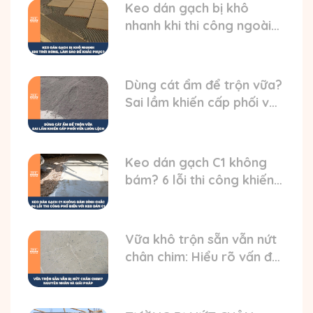
Keo dán gạch bị khô
nhanh khi thi công ngoài
trời nóng? HD cách xử lý
Dùng cát ẩm để trộn vữa?
Sai lầm khiến cấp phối vữa
luôn bị lệch
Keo dán gạch C1 không
bám? 6 lỗi thi công khiến
gạch bong
Vữa khô trộn sẵn vẫn nứt
chân chim: Hiểu rõ vấn đề
và nguyên nhân