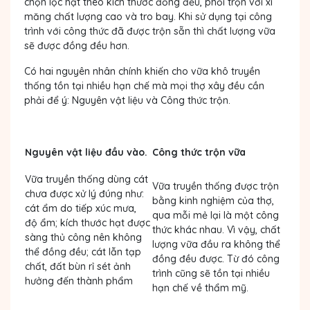
chọn lọc hạt theo kích thước đồng đều, phối trộn với xi
măng chất lượng cao và tro bay. Khi sử dụng tại công
trình với công thức đã được trộn sẵn thì chất lượng vữa
sẽ được đồng đều hơn.
Có hai nguyên nhân chính khiến cho vữa khô truyền
thống tồn tại nhiều hạn chế mà mọi thợ xây đều cần
phải để ý: Nguyên vật liệu và Công thức trộn.
Nguyên vật liệu đầu vào.
Công thức trộn vữa
Vữa truyền thống dùng cát
Vữa truyền thống được trộn
chưa được xử lý đúng như:
bằng kinh nghiệm của thợ,
cát ẩm do tiếp xúc mưa,
qua mỗi mẻ lại là một công
độ ẩm; kích thước hạt được
thức khác nhau. Vì vậy, chất
sàng thủ công nên không
lượng vữa đầu ra không thể
thể đồng đều; cát lẫn tạp
đồng đều được. Từ đó công
chất, đất bùn rỉ sét ảnh
trình cũng sẽ tồn tại nhiều
hưởng đến thành phẩm
hạn chế về thẩm mỹ.