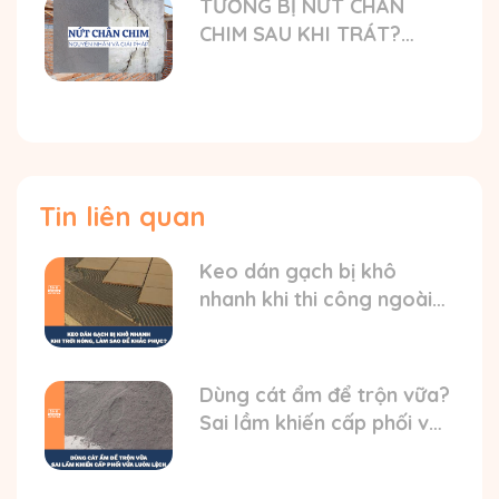
TƯỜNG BỊ NỨT CHÂN
CHIM SAU KHI TRÁT?
NGUYÊN NHÂN VÀ GIẢI
PHÁP TỐI ƯU
Tin liên quan
Keo dán gạch bị khô
nhanh khi thi công ngoài
trời nóng? HD cách xử lý
Dùng cát ẩm để trộn vữa?
Sai lầm khiến cấp phối vữa
luôn bị lệch