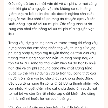
Điều này đã tạo ra một vấn đề về chi phí cho mọi công
trình khi giá của nguyên vật liệu không có xu hướng
giảm, đặt ra bài toán cho các doanh nghiệp sản xuất
nguyên vật liệu phải có phương án chuyển dịch và sản
xuất đồng loạt để tối ưu chi phí. Các công trình từ đó
cũng cần phải cân bằng tối ưu chi phí của nguyên vật
liệu.
Trong xây dựng những năm về trước, trong thi công xây
dựng phần thô các công nhân thợ xây thường sử dụng
phương pháp tự trộn tay truyền thông để trộn vữa xây
tường, trát tường hoặc cán nền. Phương pháp này đã
tồn tại từ lâu, song tới thời điểm hiện tại đã bộc lộ nhiều
hạn chế về chi phí sử dụng cũng như chất lượng tổng
quát. Cụ thể, khi sử dụng vữa tự trộn tay công thức của
người trộn nắm vai trò chủ chốt và không được đồng
đều qua từng ngày thi công. Chất lượng thành phẩm vữa
còn nhiều khuyết điểm như cát chưa được làm sạch, hạt
to hạt bé và còn lẫn rất nhiều tạp chất khiến cho công
trình bị nứt nẻ hoặc hư hại sau 1 thời gian.
Với công nghệ sấy và sàng hiện đại, tỉ lệ trộn được