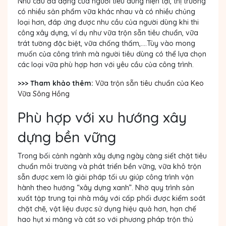
Nhu cầu đa dạng của người tiêu dùng hiện tại, thị trường
có nhiều sản phẩm vữa khác nhau và có nhiều chủng
loại hơn, đáp ứng được nhu cầu của người dùng khi thi
công xây dựng, ví dụ như vữa trộn sẵn tiêu chuẩn, vữa
trát tường đặc biệt, vữa chống thấm,....Tùy vào mong
muốn của công trình mà người tiêu dùng có thể lựa chọn
các loại vữa phù hợp hơn với yêu cầu của công trình.
>>> Tham khảo thêm:
Vữa trộn sẵn tiêu chuẩn của Keo
Vữa Sông Hồng
Phù hợp với xu hướng xây
dựng bền vững
Trong bối cảnh ngành xây dựng ngày càng siết chặt tiêu
chuẩn môi trường và phát triển bền vững, vữa khô trộn
sẵn được xem là giải pháp tối ưu giúp công trình vận
hành theo hướng “xây dựng xanh”. Nhờ quy trình sản
xuất tập trung tại nhà máy với cấp phối được kiểm soát
chặt chẽ, vật liệu được sử dụng hiệu quả hơn, hạn chế
hao hụt xi măng và cát so với phương pháp trộn thủ