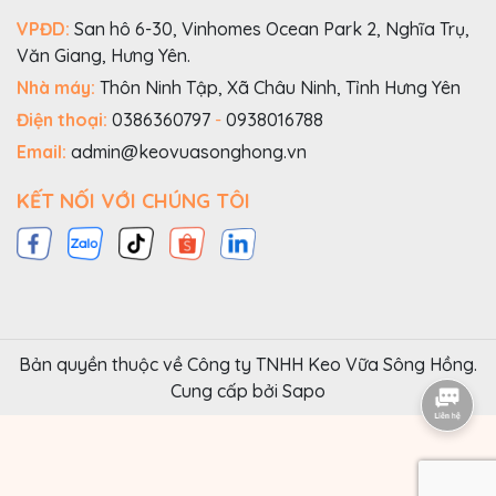
VPĐD:
San hô 6-30, Vinhomes Ocean Park 2, Nghĩa Trụ,
Văn Giang, Hưng Yên.
Nhà máy:
Thôn Ninh Tập, Xã Châu Ninh, Tỉnh Hưng Yên
Điện thoại:
0386360797
-
0938016788
Email:
admin@keovuasonghong.vn
KẾT NỐI VỚI CHÚNG TÔI
Bản quyền thuộc về Công ty TNHH Keo Vữa Sông Hồng.
Cung cấp bởi
Sapo