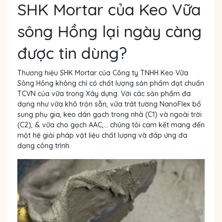
SHK Mortar của Keo Vữa
sông Hồng lại ngày càng
được tin dùng?
Thương hiệu SHK Mortar của Công ty TNHH Keo Vữa
Sông Hồng không chỉ có chất lượng sản phẩm đạt chuẩn
TCVN của vữa trong Xây dựng. Với các sản phẩm đa
dạng như vữa khô trộn sẵn, vữa trát tường NanoFlex bổ
sung phụ gia, keo dán gạch trong nhà (C1) và ngoài trời
(C2), & vữa cho gạch AAC,... chúng tôi cam kết mang đến
một hệ giải pháp vật liệu chất lượng và đáp ứng đa
dạng công trình.