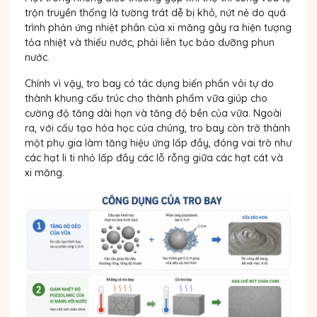
trộn truyền thống là tường trát dễ bị khô, nứt nẻ do quá
trình phản ứng nhiệt phân của xi măng gây ra hiện tượng
tỏa nhiệt và thiếu nước, phải liên tục bảo dưỡng phun
nước.
Chính vì vậy, tro bay có tác dụng biến phần vôi tự do
thành khung cấu trúc cho thành phẩm vữa giúp cho
cường độ tăng dài hạn và tăng độ bền của vữa. Ngoài
ra, với cấu tạo hóa học của chúng, tro bay còn trở thành
một phụ gia làm tăng
hiệu ứng lấp đầy,
đóng vai trò như
các hạt li ti nhỏ lấp đầy các lỗ rỗng giữa các hạt cát và
xi măng.