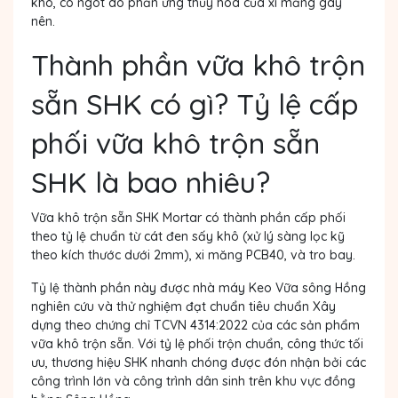
khô, co ngót do phản ứng thủy hóa của xi măng gây
nên.
Thành phần vữa khô trộn
sẵn SHK có gì? Tỷ lệ cấp
phối vữa khô trộn sẵn
SHK là bao nhiêu?
Vữa khô trộn sẵn SHK Mortar có thành phần cấp phối
theo tỷ lệ chuẩn từ
cát đen sấy khô
(xử lý sàng lọc kỹ
theo kích thước dưới 2mm),
xi măng PCB40, và tro bay.
Tỷ lệ thành phần này được nhà máy Keo Vữa sông Hồng
nghiên cứu và thử nghiệm đạt chuẩn tiêu chuẩn Xây
dựng theo chứng chỉ TCVN 4314:2022 của các sản phẩm
vữa khô trộn sẵn. Với tỷ lệ phối trộn chuẩn, công thức tối
ưu, thương hiệu SHK nhanh chóng được đón nhận bởi các
công trình lớn và công trình dân sinh trên khu vực đồng