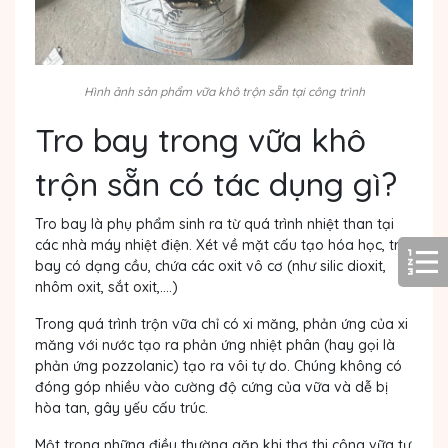
Hình ảnh sản phẩm vữa khô trộn sẵn tại công trình
Tro bay trong vữa khô
trộn sẵn có tác dụng gì?
Tro bay là phụ phẩm sinh ra từ quá trình nhiệt than tại
các nhà máy nhiệt điện. Xét về mặt cấu tạo hóa học, tro
bay có dạng cầu, chứa các oxit vô cơ (như silic dioxit,
nhôm oxit, sắt oxit,....)
Trong quá trình trộn vữa chỉ có xi măng, phản ứng của xi
măng với nước tạo ra phản ứng nhiệt phân (hay gọi là
phản ứng pozzolanic) tạo ra vôi tự do. Chúng không có
đóng góp nhiều vào cường độ cứng của vữa và dễ bị
hòa tan, gây yếu cấu trúc.
Một trong những điều thường gặp khi thợ thi công vữa tự