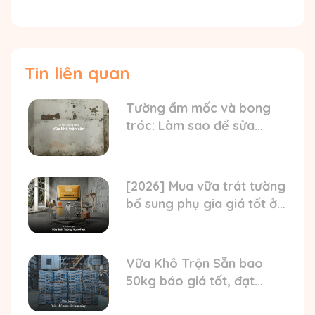
Tin liên quan
Tường ẩm mốc và bong
tróc: Làm sao để sửa
chữa bền đẹp bằng vữa
khô trộn sẵn?
[2026] Mua vữa trát tường
bổ sung phụ gia giá tốt ở
đâu? Nhận báo giá mới
nhất
Vữa Khô Trộn Sẵn bao
50kg báo giá tốt, đạt
chuẩn TCVN