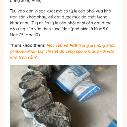
bằng Sông Hồng.
Tùy vào đơn vị sản xuất mà có
tỷ lệ cấp phối
vữa khô
trộn sẵn khác nhau, để đạt được mức độ chất lượng
khác nhau. Tuy nhiên tỷ lệ cấp phối phải cần đạt được
độ cứng của vữa theo từng Mac (phổ biến là Mac 5.0,
Mac 7.5, Mac 10).
Tham khảo thêm:
Mác vữa và PCB trong xi măng khác
gì nhau? Phân tích chi tiết độ cứng của xi măng với vữa
khô trộn sẵn?