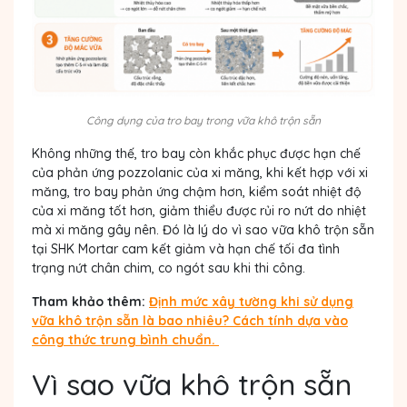
Công dụng của tro bay trong vữa khô trộn sẵn
Không những thế, tro bay còn khắc phục được
hạn chế
của phản ứng pozzolanic của xi măng,
khi kết hợp với xi
măng, tro bay phản ứng chậm hơn, kiểm soát nhiệt độ
của xi măng tốt hơn, giảm thiểu được rủi ro nứt do nhiệt
mà xi măng gây nên. Đó là lý do vì sao vữa khô trộn sẵn
tại SHK Mortar cam kết giảm và hạn chế tối đa tình
trạng nứt chân chim, co ngót sau khi thi công.
Tham khảo thêm:
Định mức xây tường khi sử dụng
vữa khô trộn sẵn là bao nhiêu? Cách tính dựa vào
công thức trung bình chuẩn.
Vì sao vữa khô trộn sẵn