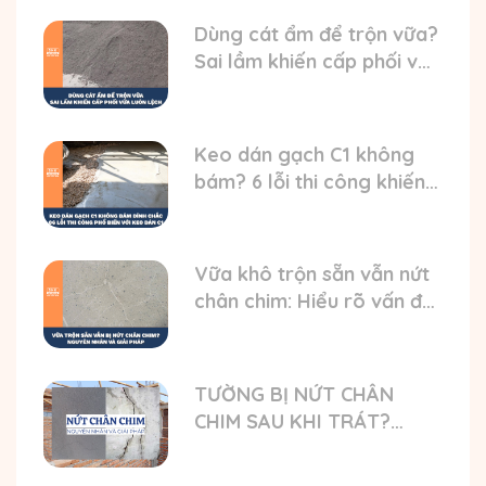
Dùng cát ẩm để trộn vữa?
Sai lầm khiến cấp phối vữa
luôn bị lệch
Keo dán gạch C1 không
bám? 6 lỗi thi công khiến
gạch bong
Vữa khô trộn sẵn vẫn nứt
chân chim: Hiểu rõ vấn đề
và nguyên nhân
TƯỜNG BỊ NỨT CHÂN
CHIM SAU KHI TRÁT?
NGUYÊN NHÂN VÀ GIẢI
PHÁP TỐI ƯU