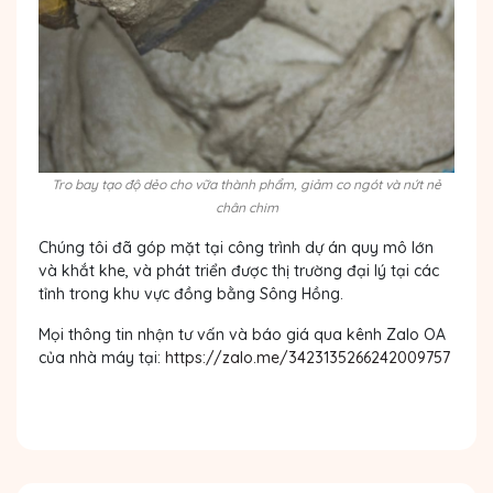
Tro bay tạo độ dẻo cho vữa thành phẩm, giảm co ngót và nứt nẻ
chân chim
Chúng tôi đã góp mặt tại công trình dự án quy mô lớn
và khắt khe, và phát triển được thị trường đại lý tại các
tỉnh trong khu vực đồng bằng Sông Hồng.
Mọi thông tin nhận tư vấn và báo giá qua kênh Zalo OA
của nhà máy tại:
https://zalo.me/3423135266242009757