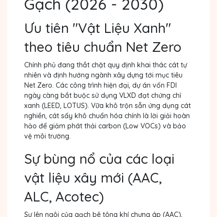
Gạch (2026 - 2030)
Ưu tiên "Vật Liệu Xanh"
theo tiêu chuẩn Net Zero
Chính phủ đang thắt chặt quy định khai thác cát tự
nhiên và định hướng ngành xây dựng tới mục tiêu
Net Zero. Các công trình hiện đại, dự án vốn FDI
ngày càng bắt buộc sử dụng VLXD đạt chứng chỉ
xanh (LEED, LOTUS). Vữa khô trộn sẵn ứng dụng cát
nghiền, cát sấy khô chuẩn hóa chính là lời giải hoàn
hảo để giảm phát thải carbon (Low VOCs) và bảo
vệ môi trường.
Sự bùng nổ của các loại
vật liệu xây mới (AAC,
ALC, Acotec)
Sự lên ngôi của gạch bê tông khí chưng áp (AAC),