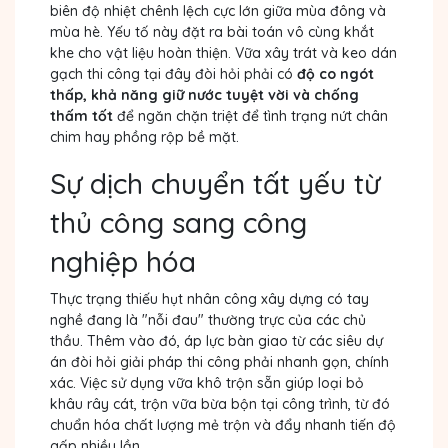
biên độ nhiệt chênh lệch cực lớn giữa mùa đông và
mùa hè. Yếu tố này đặt ra bài toán vô cùng khắt
khe cho vật liệu hoàn thiện. Vữa xây trát và keo dán
gạch thi công tại đây đòi hỏi phải có
độ co ngót
thấp, khả năng giữ nước tuyệt vời và chống
thấm tốt
để ngăn chặn triệt để tình trạng nứt chân
chim hay phồng rộp bề mặt.
Sự dịch chuyển tất yếu từ
thủ công sang công
nghiệp hóa
Thực trạng thiếu hụt nhân công xây dựng có tay
nghề đang là "nỗi đau" thường trực của các chủ
thầu. Thêm vào đó, áp lực bàn giao từ các siêu dự
án đòi hỏi giải pháp thi công phải nhanh gọn, chính
xác. Việc sử dụng vữa khô trộn sẵn giúp loại bỏ
khâu rây cát, trộn vữa bừa bộn tại công trình, từ đó
chuẩn hóa chất lượng mẻ trộn và đẩy nhanh tiến độ
gấp nhiều lần.