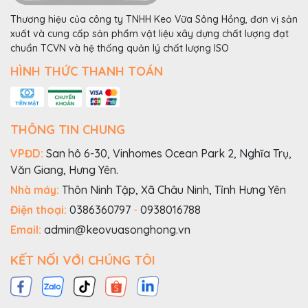
Thương hiệu của công ty TNHH Keo Vữa Sông Hồng, đơn vị sản
xuất và cung cấp sản phẩm vật liệu xây dựng chất lượng đạt
chuẩn TCVN và hệ thống quản lý chất lượng ISO
HÌNH THỨC THANH TOÁN
THÔNG TIN CHUNG
VPĐD:
San hô 6-30, Vinhomes Ocean Park 2, Nghĩa Trụ,
Văn Giang, Hưng Yên.
Nhà máy:
Thôn Ninh Tập, Xã Châu Ninh, Tỉnh Hưng Yên
Điện thoại:
0386360797
-
0938016788
Email:
admin@keovuasonghong.vn
KẾT NỐI VỚI CHÚNG TÔI