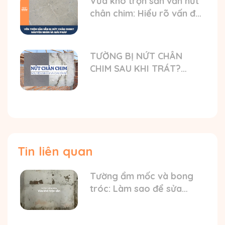
Vữa khô trộn sẵn vẫn nứt
chân chim: Hiểu rõ vấn đề
và nguyên nhân
TƯỜNG BỊ NỨT CHÂN
CHIM SAU KHI TRÁT?
NGUYÊN NHÂN VÀ GIẢI
PHÁP TỐI ƯU
Tin liên quan
Tường ẩm mốc và bong
tróc: Làm sao để sửa
chữa bền đẹp bằng vữa
khô trộn sẵn?