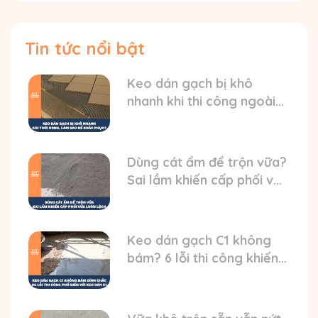
Tin tức nổi bật
Keo dán gạch bị khô
nhanh khi thi công ngoài
trời nóng? HD cách xử lý
Dùng cát ẩm để trộn vữa?
Sai lầm khiến cấp phối vữa
luôn bị lệch
Keo dán gạch C1 không
bám? 6 lỗi thi công khiến
gạch bong