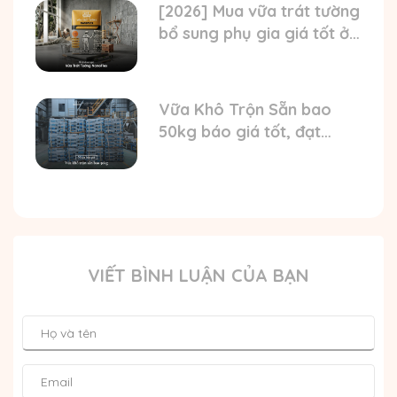
[2026] Mua vữa trát tường
bổ sung phụ gia giá tốt ở
đâu? Nhận báo giá mới
nhất
Vữa Khô Trộn Sẵn bao
50kg báo giá tốt, đạt
chuẩn TCVN
VIẾT BÌNH LUẬN CỦA BẠN