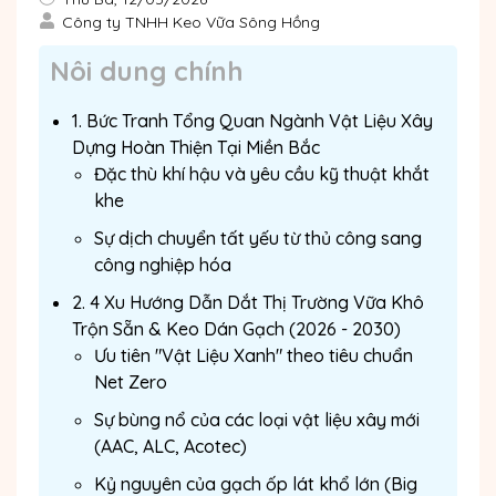
Công ty TNHH Keo Vữa Sông Hồng
Nôi dung chính
1. Bức Tranh Tổng Quan Ngành Vật Liệu Xây
Dựng Hoàn Thiện Tại Miền Bắc
Đặc thù khí hậu và yêu cầu kỹ thuật khắt
khe
Sự dịch chuyển tất yếu từ thủ công sang
công nghiệp hóa
2. 4 Xu Hướng Dẫn Dắt Thị Trường Vữa Khô
Trộn Sẵn & Keo Dán Gạch (2026 - 2030)
Ưu tiên "Vật Liệu Xanh" theo tiêu chuẩn
Net Zero
Sự bùng nổ của các loại vật liệu xây mới
(AAC, ALC, Acotec)
Kỷ nguyên của gạch ốp lát khổ lớn (Big