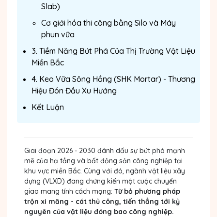
Slab)
Cơ giới hóa thi công bằng Silo và Máy
phun vữa
3. Tiềm Năng Bứt Phá Của Thị Trường Vật Liệu
Miền Bắc
4. Keo Vữa Sông Hồng (SHK Mortar) - Thương
Hiệu Đón Đầu Xu Hướng
Kết Luận
Giai đoạn 2026 - 2030 đánh dấu sự bứt phá mạnh
mẽ của hạ tầng và bất động sản công nghiệp tại
khu vực miền Bắc. Cùng với đó, ngành vật liệu xây
dựng (VLXD) đang chứng kiến một cuộc chuyển
giao mang tính cách mạng:
Từ bỏ phương pháp
trộn xi măng - cát thủ công, tiến thẳng tới kỷ
nguyên của vật liệu đóng bao công nghiệp.