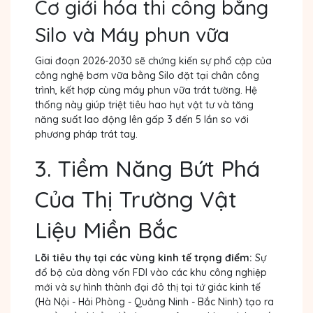
Cơ giới hóa thi công bằng
Silo và Máy phun vữa
Giai đoạn 2026-2030 sẽ chứng kiến sự phổ cập của
công nghệ bơm vữa bằng Silo đặt tại chân công
trình, kết hợp cùng máy phun vữa trát tường. Hệ
thống này giúp triệt tiêu hao hụt vật tư và tăng
năng suất lao động lên gấp 3 đến 5 lần so với
phương pháp trát tay.
3. Tiềm Năng Bứt Phá
Của Thị Trường Vật
Liệu Miền Bắc
Lõi tiêu thụ tại các vùng kinh tế trọng điểm:
Sự
đổ bộ của dòng vốn FDI vào các khu công nghiệp
mới và sự hình thành đại đô thị tại tứ giác kinh tế
(Hà Nội - Hải Phòng - Quảng Ninh - Bắc Ninh) tạo ra