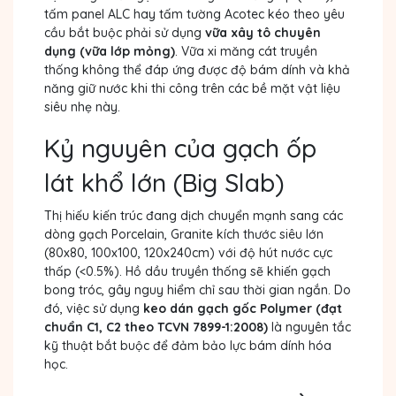
tấm panel ALC hay tấm tường Acotec kéo theo yêu
cầu bắt buộc phải sử dụng
vữa xây tô chuyên
dụng (vữa lớp mỏng)
. Vữa xi măng cát truyền
thống không thể đáp ứng được độ bám dính và khả
năng giữ nước khi thi công trên các bề mặt vật liệu
siêu nhẹ này.
Kỷ nguyên của gạch ốp
lát khổ lớn (Big Slab)
Thị hiếu kiến trúc đang dịch chuyển mạnh sang các
dòng gạch Porcelain, Granite kích thước siêu lớn
(80x80, 100x100, 120x240cm) với độ hút nước cực
thấp (<0.5%). Hồ dầu truyền thống sẽ khiến gạch
bong tróc, gây nguy hiểm chỉ sau thời gian ngắn. Do
đó, việc sử dụng
keo dán gạch gốc Polymer (đạt
chuẩn C1, C2 theo TCVN 7899-1:2008)
là nguyên tắc
kỹ thuật bắt buộc để đảm bảo lực bám dính hóa
học.