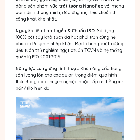
dòng sản phẩm
vữa trát tường Nanoflex
với màng
bám dính thông minh, đáp ứng mọi tiêu chuẩn thi
công khắt khe nhất.
Nguyên liệu tinh tuyển & Chuẩn ISO:
Sử dụng
100% cát sấy khô sạch đa hạt phối trộn cùng hệ
phụ gia Polymer nhập khẩu. Mọi lô hàng xuất xưởng
đều tuân thủ nghiêm ngặt chuẩn TCVN và hệ thống
quản lý ISO 9001:2015.
Năng lực cung ứng linh hoạt:
Khả năng cấp hàng
sản lượng lớn cho các dự án trọng điểm qua hình
thức đóng bao chuyên nghiệp hoặc cấp rời bằng xe
bồn/silo hiện đại.