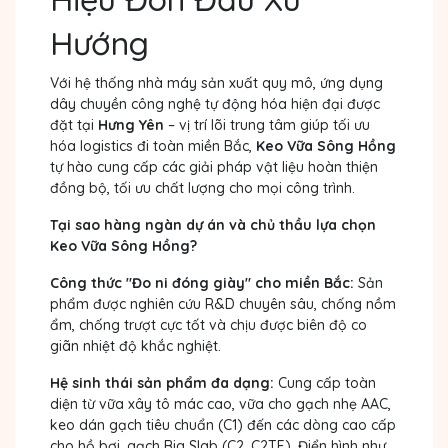
Hướng
Với hệ thống nhà máy sản xuất quy mô, ứng dụng
dây chuyền công nghệ tự động hóa hiện đại được
đặt tại
Hưng Yên
– vị trí lõi trung tâm giúp tối ưu
hóa logistics đi toàn miền Bắc,
Keo Vữa Sông Hồng
tự hào cung cấp các giải pháp vật liệu hoàn thiện
đồng bộ, tối ưu chất lượng cho mọi công trình.
Tại sao hàng ngàn dự án và chủ thầu lựa chọn
Keo Vữa Sông Hồng?
Công thức "Đo ni đóng giày" cho miền Bắc:
Sản
phẩm được nghiên cứu R&D chuyên sâu, chống nồm
ẩm, chống trượt cực tốt và chịu được biên độ co
giãn nhiệt độ khắc nghiệt.
Hệ sinh thái sản phẩm đa dạng:
Cung cấp toàn
diện từ vữa xây tô mác cao, vữa cho gạch nhẹ AAC,
keo dán gạch tiêu chuẩn (C1) đến các dòng cao cấp
cho hồ bơi, gạch Big Slab (C2, C2TE). Điển hình như