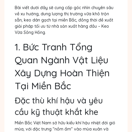
Bài viết dưới đây sẽ cung cấp góc nhìn chuyên sâu
về xu hướng, dung lượng thị trường vữa khô trộn
sẵn, keo dán gạch tại miền Bắc, đồng thời đề xuất
giải pháp tối ưu từ nhà sản xuất hàng đầu – Keo
Vữa Sông Hồng.
1. Bức Tranh Tổng
Quan Ngành Vật Liệu
Xây Dựng Hoàn Thiện
Tại Miền Bắc
Đặc thù khí hậu và yêu
cầu kỹ thuật khắt khe
Miền Bắc Việt Nam sở hữu kiểu khí hậu nhiệt đới gió
mùa, với đặc trưng "nồm ẩm" vào mùa xuân và