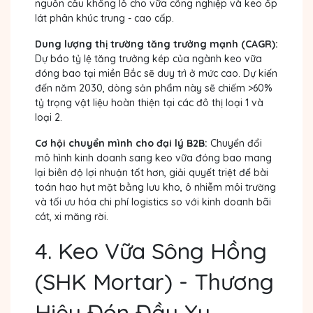
nguồn cầu khổng lồ cho vữa công nghiệp và keo ốp
lát phân khúc trung - cao cấp.
Dung lượng thị trường tăng trưởng mạnh (CAGR):
Dự báo tỷ lệ tăng trưởng kép của ngành keo vữa
đóng bao tại miền Bắc sẽ duy trì ở mức cao. Dự kiến
đến năm 2030, dòng sản phẩm này sẽ chiếm >60%
tỷ trọng vật liệu hoàn thiện tại các đô thị loại 1 và
loại 2.
Cơ hội chuyển mình cho đại lý B2B:
Chuyển đổi
mô hình kinh doanh sang keo vữa đóng bao mang
lại biên độ lợi nhuận tốt hơn, giải quyết triệt để bài
toán hao hụt mặt bằng lưu kho, ô nhiễm môi trường
và tối ưu hóa chi phí logistics so với kinh doanh bãi
cát, xi măng rời.
4. Keo Vữa Sông Hồng
(SHK Mortar) - Thương
Hiệu Đón Đầu Xu